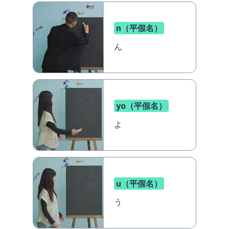
n（平假名）
ん
yo（平假名）
よ
u（平假名）
う