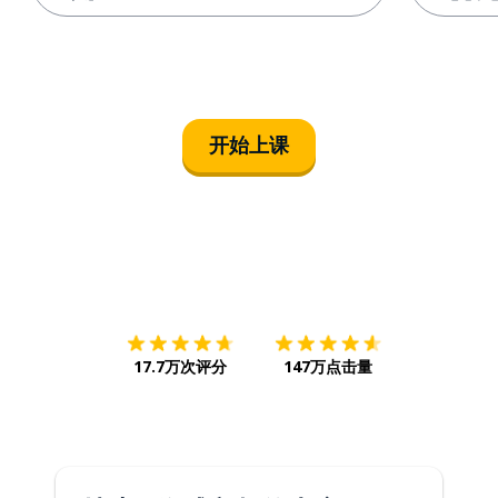
开始上课
下载App
App Store
下载
Google
17.7万次评分
147万点击量