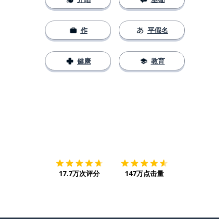
作
平假名
健康
教育
下载App
App Store
下载
Google
17.7万次评分
147万点击量