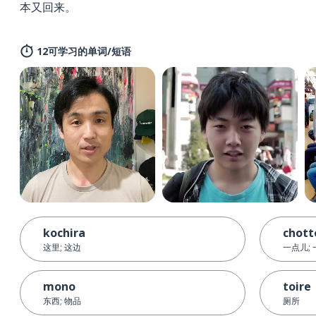
本又回来。
12可学习的单词/短语
kochira
chott
这里; 这边
一点儿;
mono
toire
东西; 物品
厕所