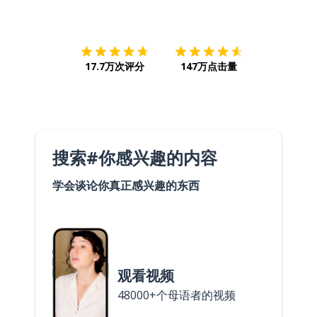
下载App
App Store
下载
Google
17.7万次评分
147万点击量
搜索#你感兴趣的内容
学会谈论你真正感兴趣的东西
观看视频
48000+个母语者的视频