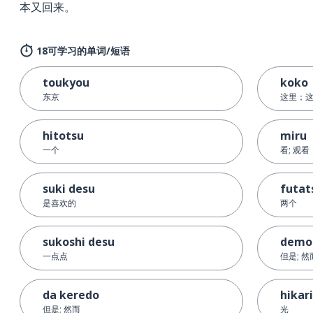
本又回来。
18可学习的单词/短语
toukyou
koko
东京
这里；
hitotsu
miru
一个
看; 观看
suki desu
futat
是喜欢的
两个
sukoshi desu
demo
一点点
但是; 然
da keredo
hikari
但是; 然而
光