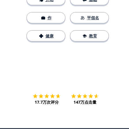
作
平假名
健康
教育
下载App
App Store
下载
Google
17.7万次评分
147万点击量