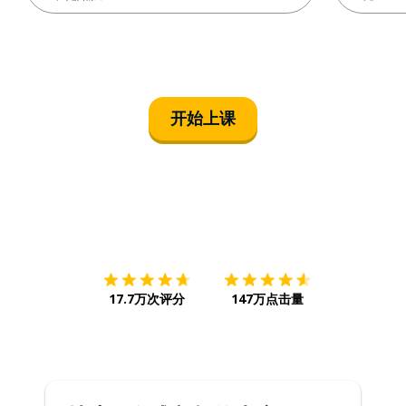
开始上课
下载App
App Store
下载
Google
17.7万次评分
147万点击量