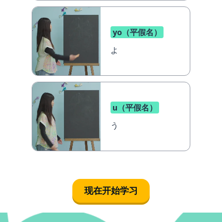
yo（平假名）
よ
u（平假名）
う
现在开始学习