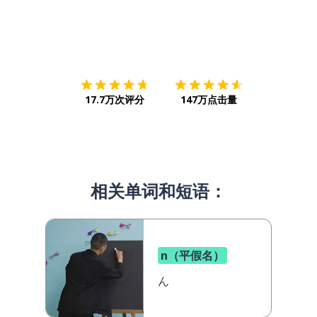
下载App
App Store
下载
Google
17.7万次评分
147万点击量
相关单词和短语：
n（平假名）
ん