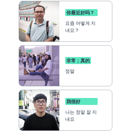
你最近好吗？
요즘 어떻게 지
내요？
非常；真的
정말
我很好
나는 정말 잘 지
내요