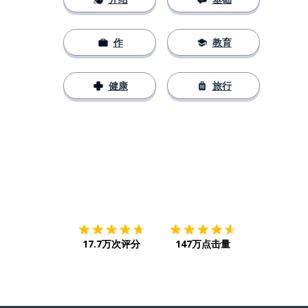
作
教育
健康
旅行
下载App
App Store
下载
Google
17.7万次评分
147万点击量