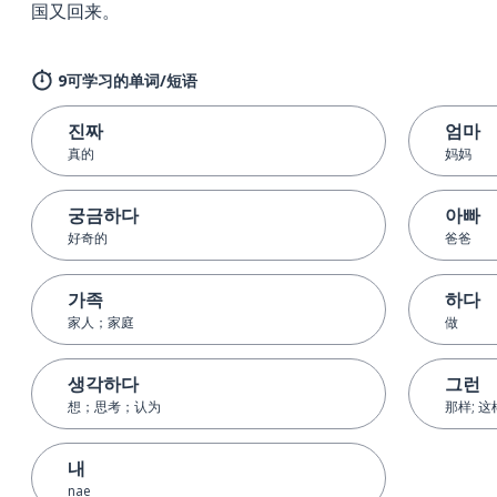
国又回来。
9可学习的单词/短语
진짜
엄마
真的
妈妈
궁금하다
아빠
好奇的
爸爸
가족
하다
家人；家庭
做
생각하다
그런
想；思考；认为
那样; 这
내
nae