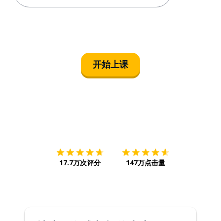
开始上课
下载App
App Store
下载
Google
17.7万次评分
147万点击量