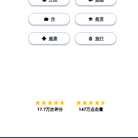
作
教育
健康
旅行
下载App
App Store
下载
Google
17.7万次评分
147万点击量