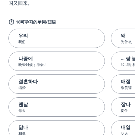
国又回来。
18可学习的单词/短语
우리
왜
我们
为什么
나중에
... 랑
晚些时候；待会儿
和...玩;
결혼하다
매점
结婚
杂货铺
맨날
잡다
每天
捉住
닮다
내일
相像
明天