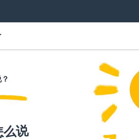
了
说？
怎么说