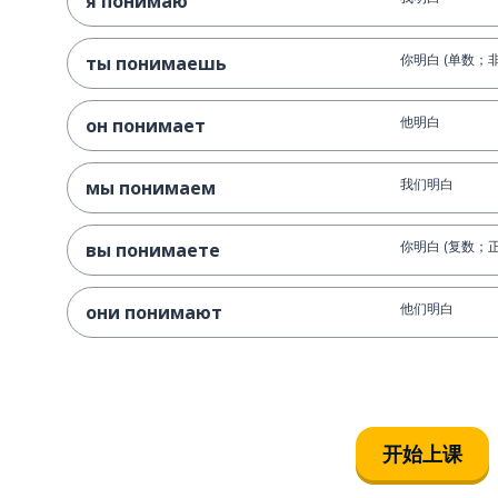
я понимаю
你明白 (单数；
ты понимаешь
他明白
он понимает
我们明白
мы понимаем
你明白 (复数；正
вы понимаете
他们明白
они понимают
开始上课