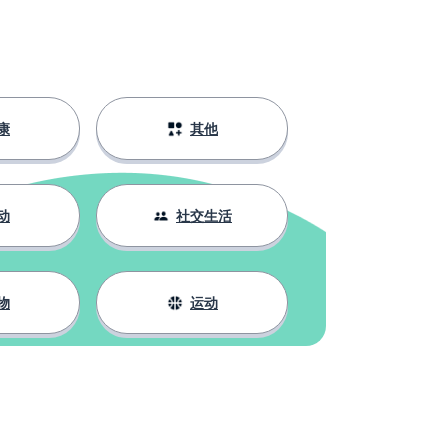
康
其他
动
社交生活
物
运动