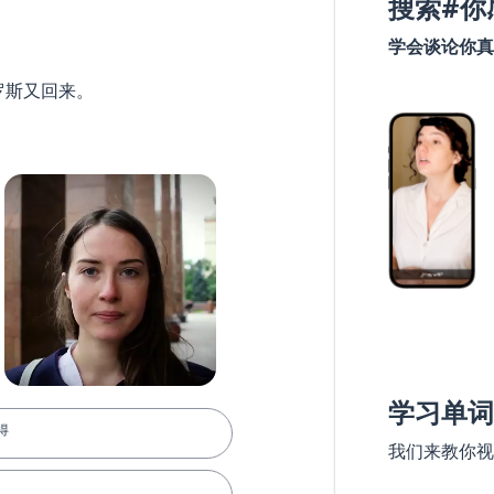
搜索#你
学会谈论你真
罗斯又回来。
学习单词
得
我们来教你视