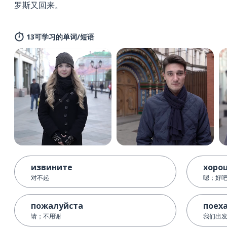
罗斯又回来。
13可学习的单词/短语
извините
хоро
对不起
嗯；好
пожалуйста
поех
请；不用谢
我们出