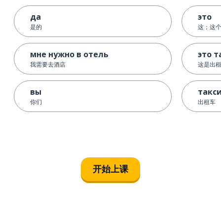
да
это
是的
这；这
мне нужно в отель
это т
我需要去酒店
这是出
вы
такс
你们
出租车
开始上课