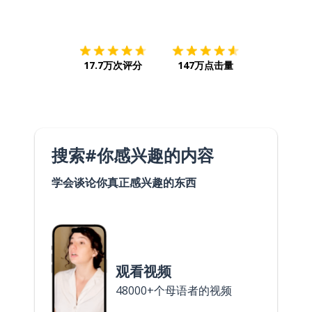
下载App
App Store
下载
Google
17.7万次评分
147万点击量
搜索#你感兴趣的内容
学会谈论你真正感兴趣的东西
观看视频
48000+个母语者的视频