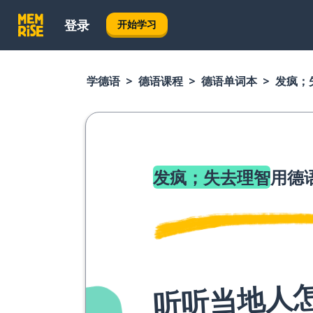
登录
开始学习
学德语
德语课程
德语单词本
发疯；
发疯；失去理智
用德
听听当地人