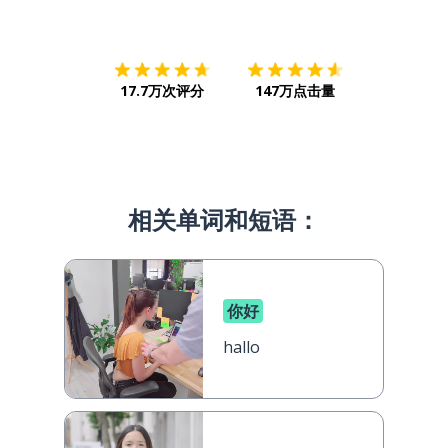
下载App
App Store
下载
Google
17.7万次评分
147万点击量
相关单词和短语：
你好
hallo