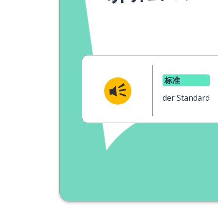
标准
der Standard