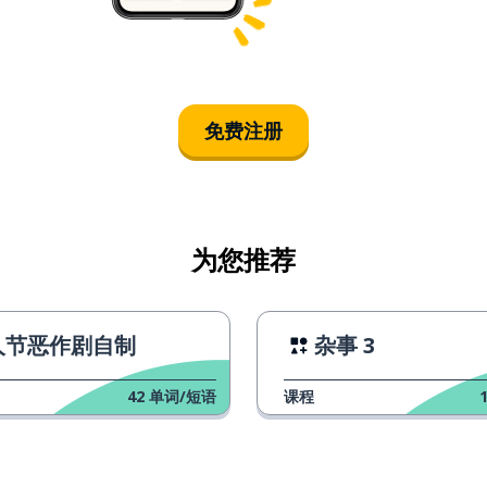
免费注册
为您推荐
人节恶作剧自制
杂事 3
42
单词/短语
课程