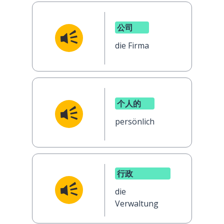
公司
die Firma
个人的
persönlich
行政
die
Verwaltung