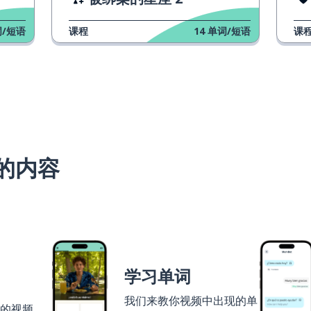
/短语
课程
14
单词/短语
课
的内容
学习单词
我们来教你视频中出现的单
者的视频