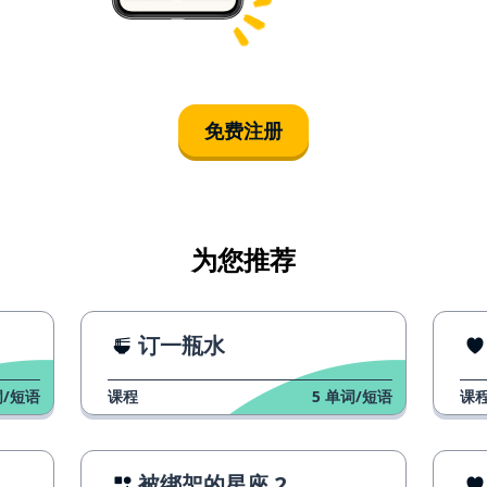
免费注册
为您推荐
订一瓶水
/短语
课程
5
单词/短语
课
被绑架的星座 2