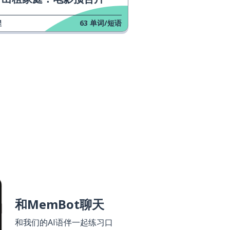
程
63
单词/短语
和MemBot聊天
和我们的AI语伴一起练习口