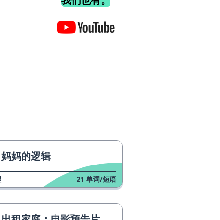
我们也有。
妈妈的逻辑
程
21
单词/短语
出租家庭：电影预告片