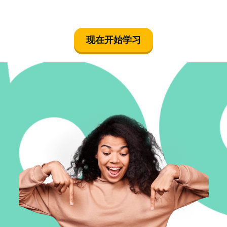
beschreiben
oder ein Bild
von ihr
现在开始学习
zeichnen