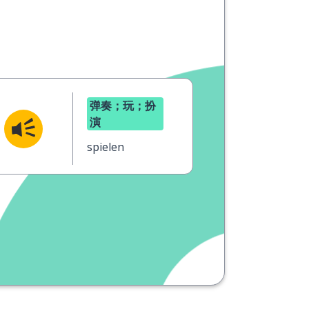
弹奏；玩；扮
演
spielen