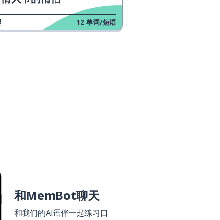
程
12
单词/短语
和MemBot聊天
和我们的AI语伴一起练习口