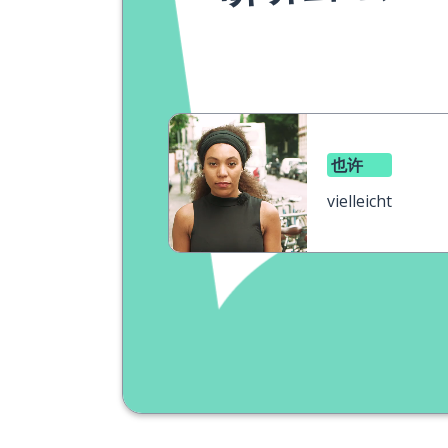
也许
vielleicht