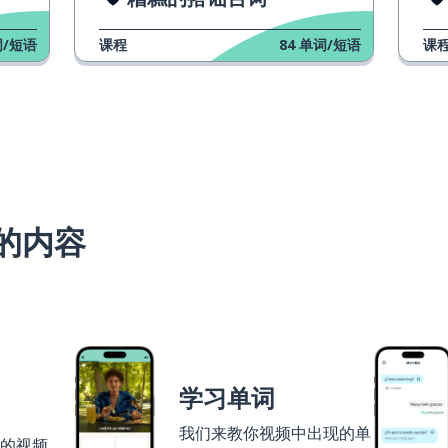
/短语
课程
84
单词/短语
课
的内容
学习单词
我们来教你视频中出现的单
者的视频