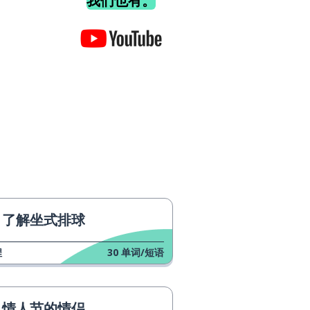
我们也有。
了解坐式排球
程
30
单词/短语
情人节的情侣