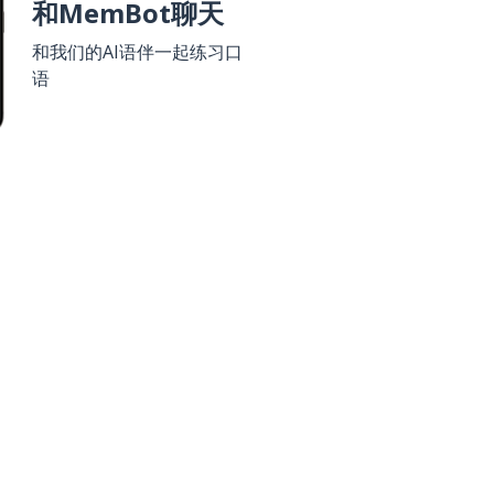
和MemBot聊天
和我们的AI语伴一起练习口
语
 Play