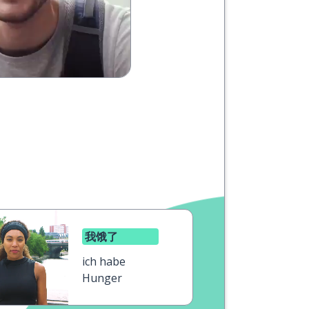
我饿了
ich habe
Hunger