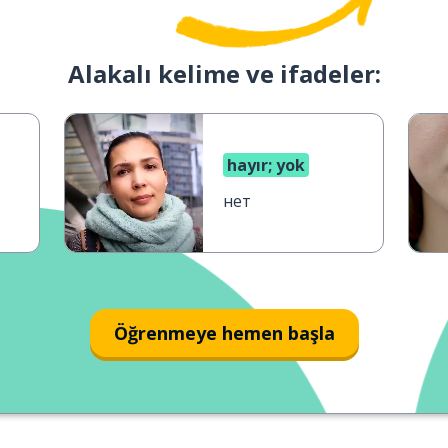
Alakalı kelime ve ifadeler:
hayır; yok
нет
Öğrenmeye hemen başla