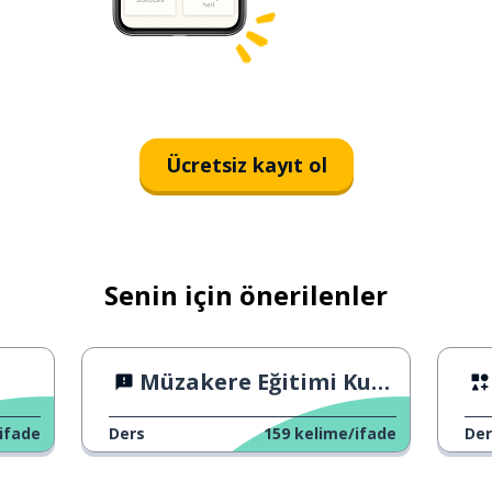
Ücretsiz kayıt ol
Senin için önerilenler
Müzakere Eğitimi Kulübü
ifade
Ders
159
kelime/ifade
Der