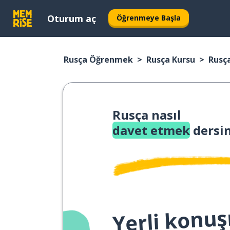
Oturum aç
Öğrenmeye Başla
Rusça Öğrenmek
Rusça Kursu
Rusç
Rusça nasıl
davet etmek
dersi
Yerli konuş