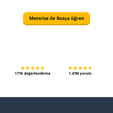
Memrise ile Rusça öğren
İndirmek için
App Store
Şimdi 
177b değerlendirme
1.47M yorum