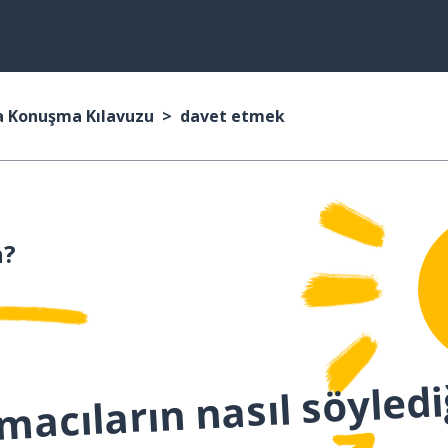
a Konuşma Kılavuzu
davet etmek
n?
macıların nasıl söyledi