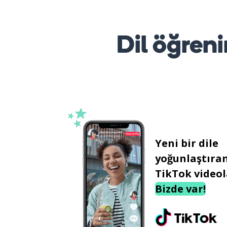
Dil öğreni
Yeni bir dile
yoğunlaştıra
TikTok videol
Bizde var!