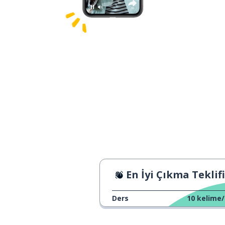
En İyi Çıkma Teklifi
Ders
10
kelime/