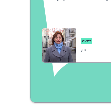
evet
да