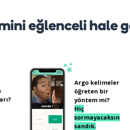
mini eğlenceli hale g
Argo kelimeler
n
öğreten bir
arı?
yöntem mi?
Hiç
sormayacaksın
sandık.