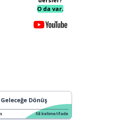
dersler?
O da var.
Geleceğe Dönüş
s
58
kelime/ifade