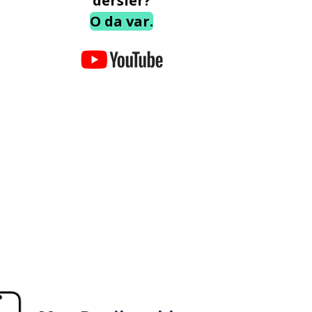
dersler?
O da var.