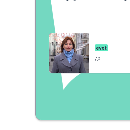
evet
да