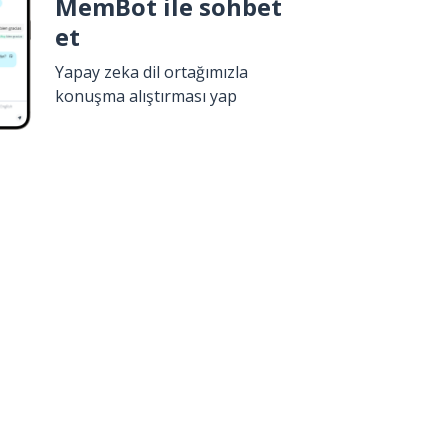
MemBot ile sohbet
et
Yapay zeka dil ortağımızla
konuşma alıştırması yap
İndir
Google Play