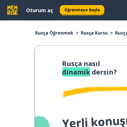
Oturum aç
Öğrenmeye Başla
Rusça Öğrenmek
Rusça Kursu
Rusç
Rusça nasıl
dinamik
dersin?
Yerli konuş