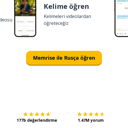
Kelime öğren
Kelimeleri videolardan
ideosu
öğreteceğiz
Memrise ile Rusça öğren
İndirmek için
App Store
Şimdi 
177b değerlendirme
1.47M yorum