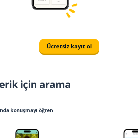
Ücretsiz kayıt ol
erik için arama
kında konuşmayı öğren