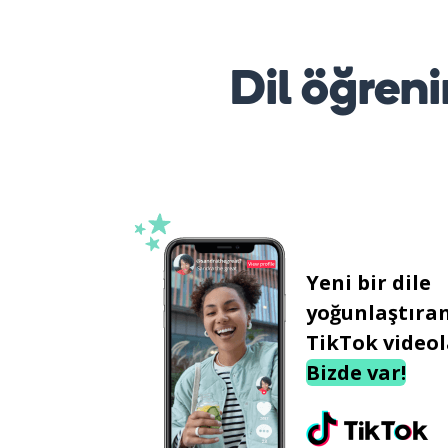
Dil öğreni
Yeni bir dile
yoğunlaştıra
TikTok videol
Bizde var!