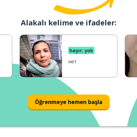
Alakalı kelime ve ifadeler:
hayır; yok
нет
Öğrenmeye hemen başla