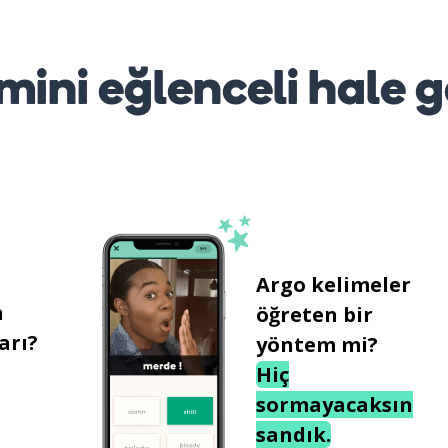
mini eğlenceli hale g
Argo kelimeler
n
öğreten bir
arı?
yöntem mi?
Hiç
sormayacaksın
sandık.