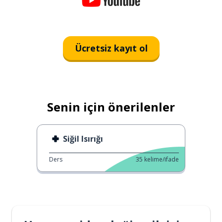
Ücretsiz kayıt ol
Senin için önerilenler
Siğil Isırığı
Ders
35
kelime/ifade