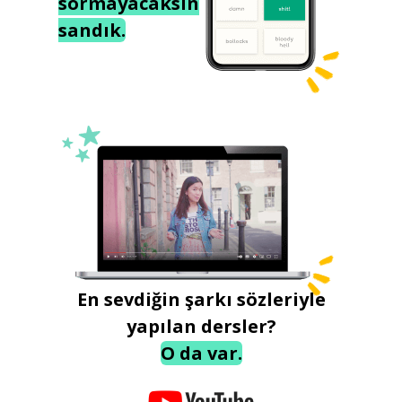
sormayacaksın
sandık.
En sevdiğin şarkı sözleriyle
yapılan dersler?
O da var.