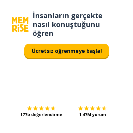
İnsanların gerçekte
nasıl konuştuğunu
öğren
Ücretsiz öğrenmeye başla!
İndirmek için
App Store
Şimdi İ
177b değerlendirme
1.47M yorum