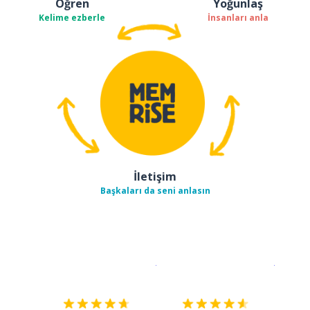
Öğren
Yoğunlaş
Kelime ezberle
İnsanları anla
İletişim
Başkaları da seni anlasın
İndirmek için
App Store
Şimdi İ