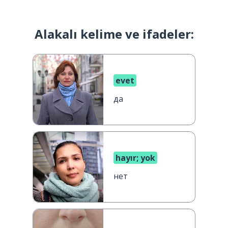
Alakalı kelime ve ifadeler:
evet
да
hayır; yok
нет