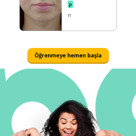
p
п
Öğrenmeye hemen başla