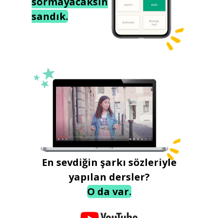
sormayacaksın
sandık.
En sevdiğin şarkı sözleriyle
yapılan dersler?
O da var.