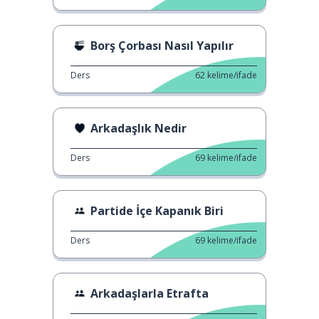
Borş Çorbası Nasıl Yapılır
Ders
62
kelime/ifade
Arkadaşlık Nedir
Ders
69
kelime/ifade
Partide İçe Kapanık Biri
Ders
69
kelime/ifade
Arkadaşlarla Etrafta