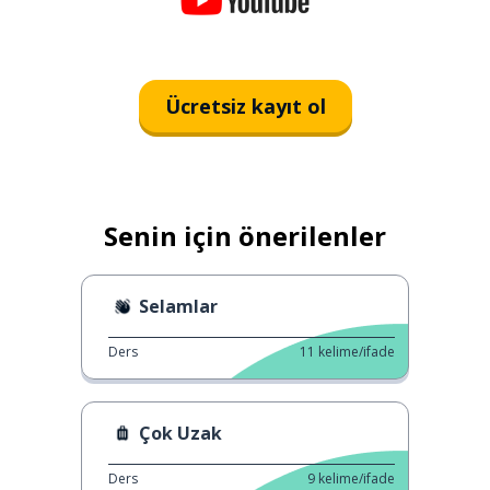
Ücretsiz kayıt ol
Senin için önerilenler
Selamlar
Ders
11
kelime/ifade
Çok Uzak
Ders
9
kelime/ifade