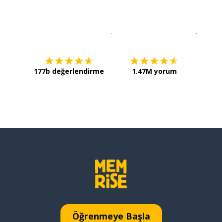
İndirmek için
App Store
Şimdi İ
177b değerlendirme
1.47M yorum
Öğrenmeye Başla