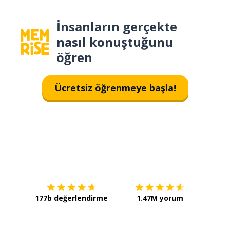
İnsanların gerçekte
nasıl konuştuğunu
öğren
Ücretsiz öğrenmeye başla!
İndirmek için
App Store
Şimdi İ
177b değerlendirme
1.47M yorum