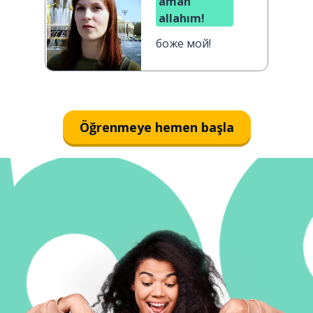
aman
allahım!
боже мой!
Öğrenmeye hemen başla