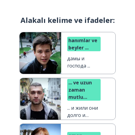
Alakalı kelime ve ifadeler:
hanımlar ve
beyler ...
дамы и
господа ...
... ve uzun
zaman
mutlu
yaşadılar
... и жили они
долго и
счастливо