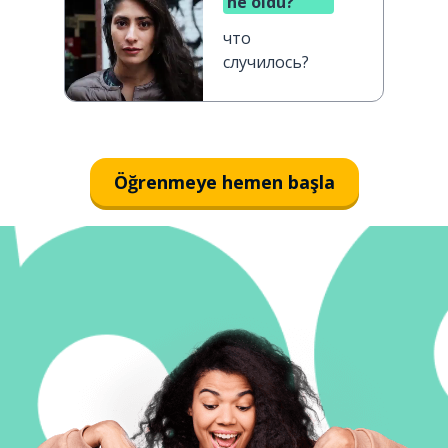
ne oldu?
что
случилось?
Öğrenmeye hemen başla