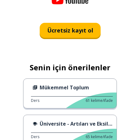
Ücretsiz kayıt ol
Senin için önerilenler
Mükemmel Toplum
Ders
61
kelime/ifade
Üniversite - Artıları ve Eksileri
Ders
65
kelime/ifade