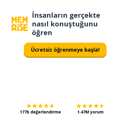
İnsanların gerçekte
nasıl konuştuğunu
öğren
Ücretsiz öğrenmeye başla!
İndirmek için
App Store
Şimdi İ
177b değerlendirme
1.47M yorum