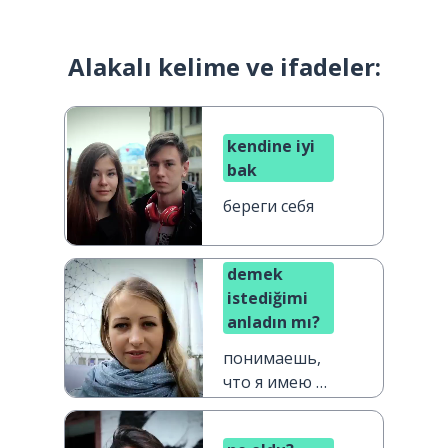
Alakalı kelime ve ifadeler:
kendine iyi
bak
береги себя
demek
istediğimi
anladın mı?
понимаешь,
что я имею в
виду?