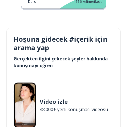
Ders
116
kelime/ifade
Hoşuna gidecek #içerik için
arama yap
Gerçekten ilgini çekecek şeyler hakkında
konuşmayı öğren
Video izle
48.000+ yerli konuşmacı videosu