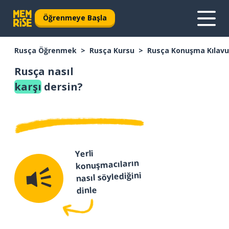
Öğrenmeye Başla
Rusça Öğrenmek
Rusça Kursu
Rusça Konuşma Kılav
Rusça nasıl
karşı
dersin?
Yerli
konuşmacıların
nasıl söylediğini
dinle