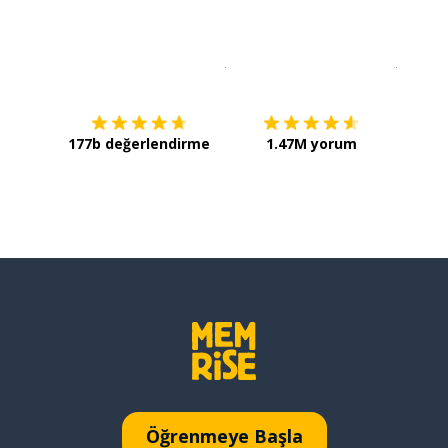
İndirmek için
App Store
Şimdi İ
177b değerlendirme
1.47M yorum
Öğrenmeye Başla