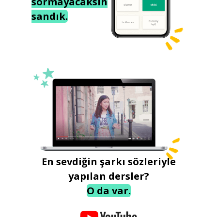
sormayacaksın
sandık.
En sevdiğin şarkı sözleriyle
yapılan dersler?
O da var.