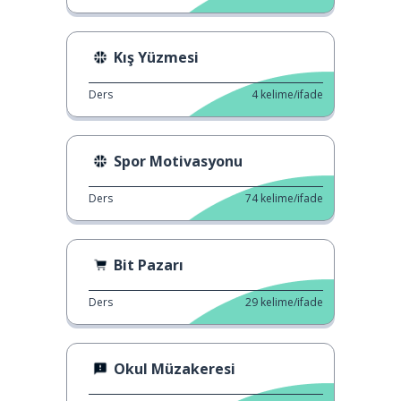
Kış Yüzmesi
Ders
4
kelime/ifade
Spor Motivasyonu
Ders
74
kelime/ifade
Bit Pazarı
Ders
29
kelime/ifade
Okul Müzakeresi