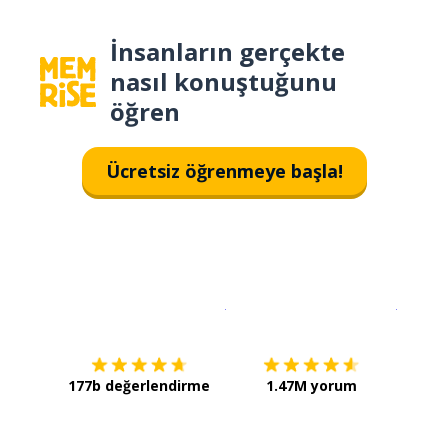
İnsanların gerçekte
nasıl konuştuğunu
öğren
Ücretsiz öğrenmeye başla!
İndirmek için
App Store
Şimdi İ
177b değerlendirme
1.47M yorum