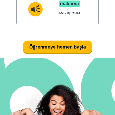
makarna
макароны
Öğrenmeye hemen başla