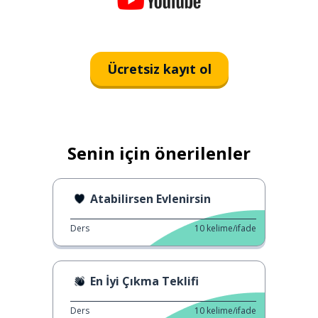
Ücretsiz kayıt ol
Senin için önerilenler
Atabilirsen Evlenirsin
Ders
10
kelime/ifade
En İyi Çıkma Teklifi
Ders
10
kelime/ifade