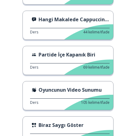
Hangi Makalede Cappuccino Var?
Ders
44
kelime/ifade
Partide İçe Kapanık Biri
Ders
69
kelime/ifade
Oyuncunun Video Sunumu
Ders
105
kelime/ifade
Biraz Saygı Göster