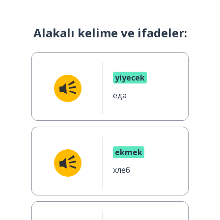
Alakalı kelime ve ifadeler:
yiyecek
еда
ekmek
хлеб