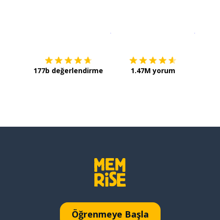
İndirmek için
App Store
Şimdi İ
177b değerlendirme
1.47M yorum
Öğrenmeye Başla