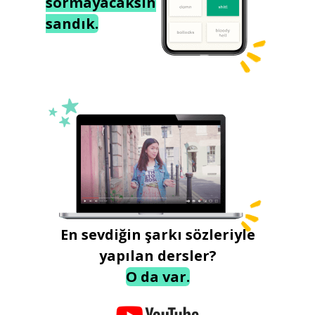
sormayacaksın
sandık.
En sevdiğin şarkı sözleriyle
yapılan dersler?
O da var.