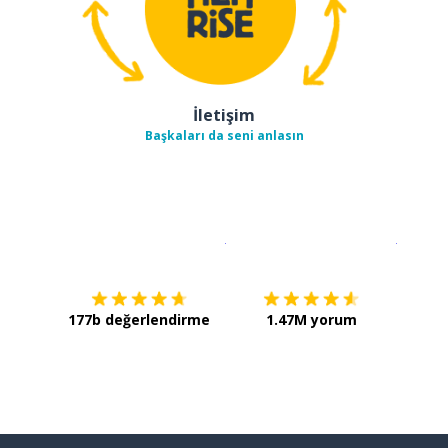
İletişim
Başkaları da seni anlasın
İndirmek için
App Store
Şimdi İ
177b değerlendirme
1.47M yorum