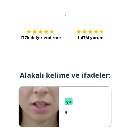
İndirmek için
App Store
Şimdi İ
177b değerlendirme
1.47M yorum
Alakalı kelime ve ifadeler:
ya
я