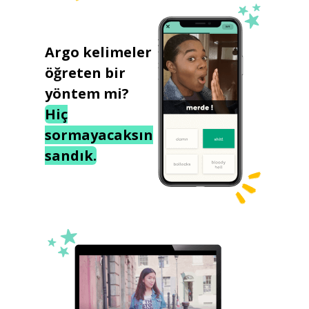
Argo kelimeler
öğreten bir
yöntem mi?
Hiç
sormayacaksın
sandık.