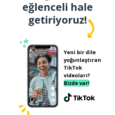
eğlenceli hale
getiriyoruz!
Yeni bir dile
yoğunlaştıran
TikTok
videoları?
Bizde var!