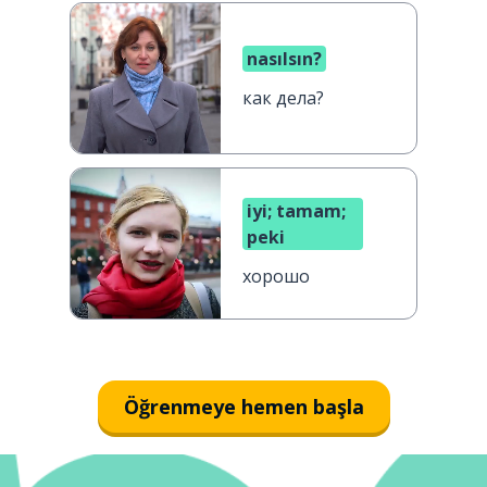
nasılsın?
как дела?
iyi; tamam;
peki
хорошо
Öğrenmeye hemen başla