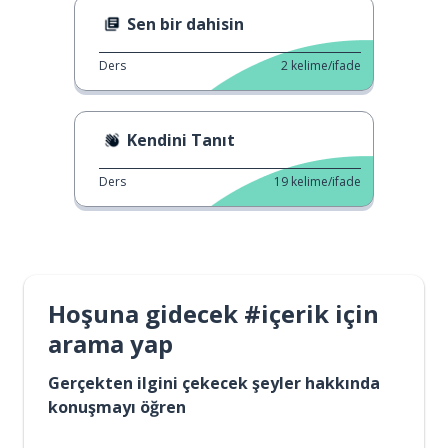
Sen bir dahisin
Ders
2
kelime/ifade
Kendini Tanıt
Ders
19
kelime/ifade
Hoşuna gidecek #içerik için
arama yap
Gerçekten ilgini çekecek şeyler hakkında
konuşmayı öğren