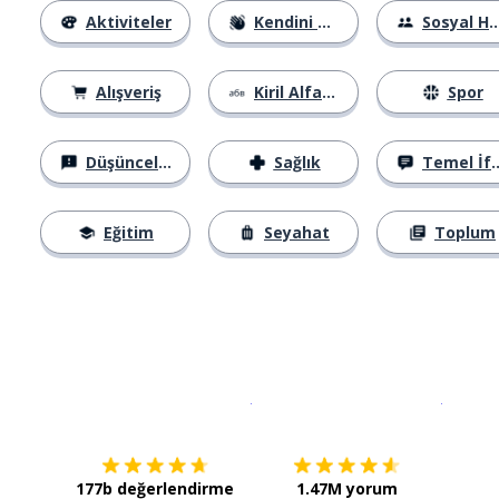
Aktiviteler
Kendini Tanıtma
Sosyal Hayat
Alışveriş
Kiril Alfabesi
Spor
Düşünceler
Sağlık
Temel İfadeler
Eğitim
Seyahat
Toplum
İndirmek için
App Store
Şimdi İ
177b değerlendirme
1.47M yorum