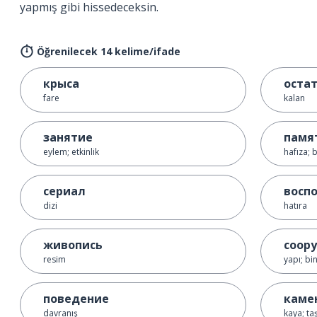
yapmış gibi hissedeceksin.
Öğrenilecek 14 kelime/ifade
крыса
оста
fare
kalan
занятие
памя
eylem; etkinlik
hafıza; 
сериал
восп
dizi
hatıra
живопись
соор
resim
yapı; bi
поведение
каме
davranış
kaya; ta