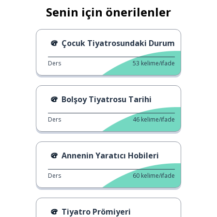
Senin için önerilenler
Çocuk Tiyatrosundaki Durum
Ders
53
kelime/ifade
Bolşoy Tiyatrosu Tarihi
Ders
46
kelime/ifade
Annenin Yaratıcı Hobileri
Ders
60
kelime/ifade
Tiyatro Prömiyeri