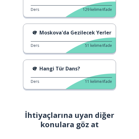
Ders
129
kelime/ifade
Moskova'da Gezilecek Yerler
Ders
51
kelime/ifade
Hangi Tür Dans?
Ders
11
kelime/ifade
İhtiyaçlarına uyan diğer
konulara göz at