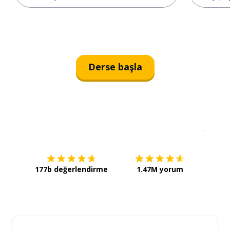
Derse başla
İndirmek için
App Store
Şimdi İ
177b değerlendirme
1.47M yorum