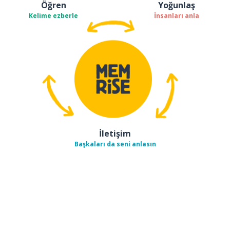
Öğren
Yoğunlaş
Kelime ezberle
İnsanları anla
İletişim
Başkaları da seni anlasın