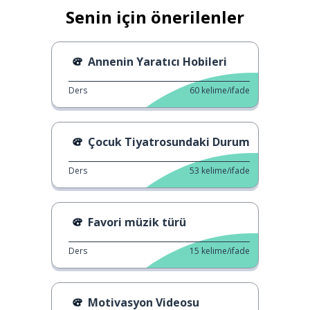
Senin için önerilenler
Annenin Yaratıcı Hobileri
Ders
60
kelime/ifade
Çocuk Tiyatrosundaki Durum
Ders
53
kelime/ifade
Favori müzik türü
Ders
15
kelime/ifade
Motivasyon Videosu