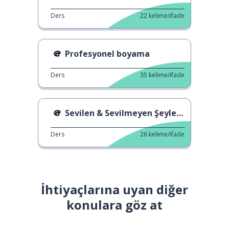
Ders
22
kelime/ifade
Profesyonel boyama
Ders
35
kelime/ifade
Sevilen & Sevilmeyen Şeyler 4
Ders
26
kelime/ifade
İhtiyaçlarına uyan diğer
konulara göz at