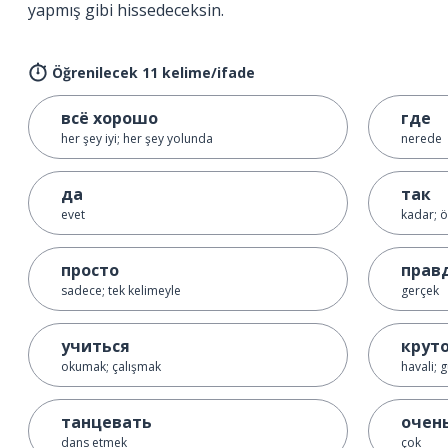
yapmış gibi hissedeceksin.
Öğrenilecek 11 kelime/ifade
всё хорошо
где
her şey iyi; her şey yolunda
nerede
да
так
evet
kadar; ö
просто
прав
sadece; tek kelimeyle
gerçek
учиться
крут
okumak; çalışmak
havali; 
танцевать
очен
dans etmek
çok