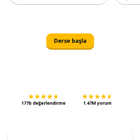
Derse başla
İndirmek için
App Store
Şimdi İ
177b değerlendirme
1.47M yorum