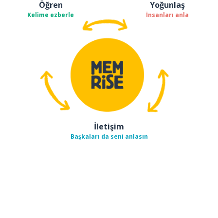
Öğren
Yoğunlaş
Kelime ezberle
İnsanları anla
İletişim
Başkaları da seni anlasın