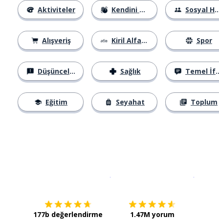
Aktiviteler
Kendini Tanıtma
Sosyal Hayat
Alışveriş
Kiril Alfabesi
Spor
Düşünceler
Sağlık
Temel İfadeler
Eğitim
Seyahat
Toplum
İndirmek için
App Store
Şimdi İ
177b değerlendirme
1.47M yorum