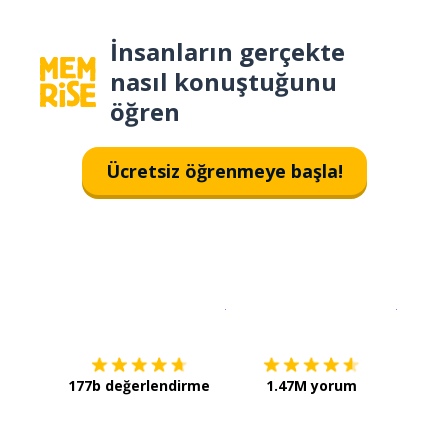
İnsanların gerçekte
nasıl konuştuğunu
öğren
Ücretsiz öğrenmeye başla!
İndirmek için
App Store
Şimdi İ
177b değerlendirme
1.47M yorum