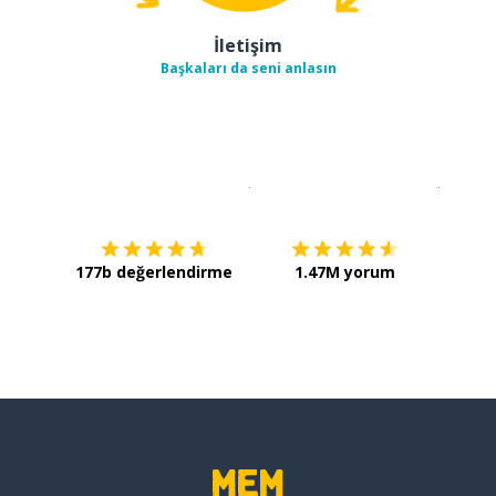
İletişim
Başkaları da seni anlasın
İndirmek için
App Store
Şimdi İ
177b değerlendirme
1.47M yorum