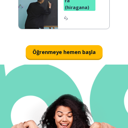
ra
(hiragana)
ら
Öğrenmeye hemen başla