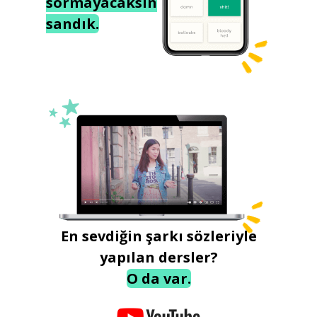
sormayacaksın
sandık.
En sevdiğin şarkı sözleriyle
yapılan dersler?
O da var.