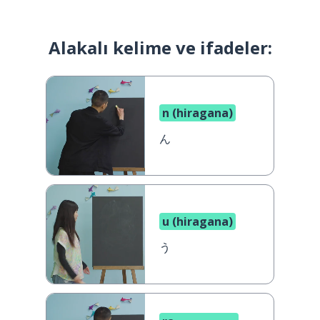
Alakalı kelime ve ifadeler:
n (hiragana)
ん
u (hiragana)
う