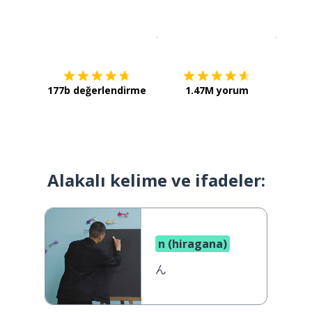
İndirmek için
App Store
Şimdi İ
177b değerlendirme
1.47M yorum
Alakalı kelime ve ifadeler:
n (hiragana)
ん