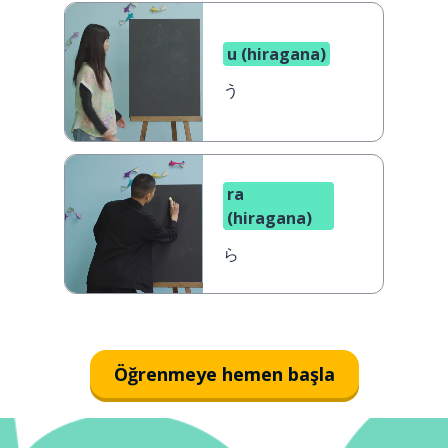
u (hiragana)
う
ra
(hiragana)
ら
Öğrenmeye hemen başla