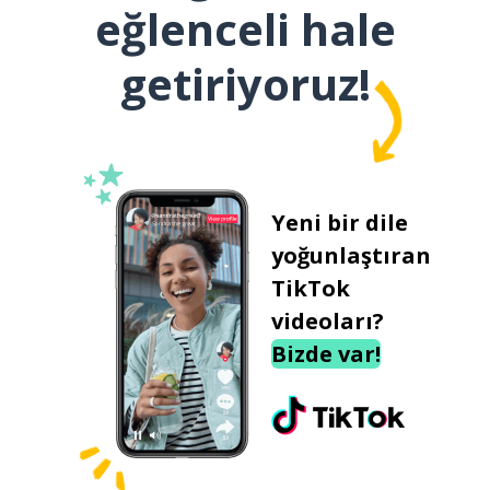
eğlenceli hale
getiriyoruz!
Yeni bir dile
yoğunlaştıran
TikTok
videoları?
Bizde var!