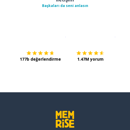
Başkaları da seni anlasın
İndirmek için
App Store
Şimdi İ
177b değerlendirme
1.47M yorum