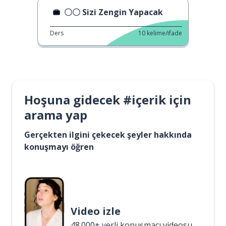
〇〇 Sizi Zengin Yapacak
Ders
10
kelime/ifade
Hoşuna gidecek #içerik için
arama yap
Gerçekten ilgini çekecek şeyler hakkında
konuşmayı öğren
Video izle
48.000+ yerli konuşmacı videosu