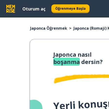
Oturum aç
Öğrenmeye Başla
Japonca Öğrenmek
Japonca (Romaji) 
Japonca nasıl
boşanma
dersin?
Yerli konuş