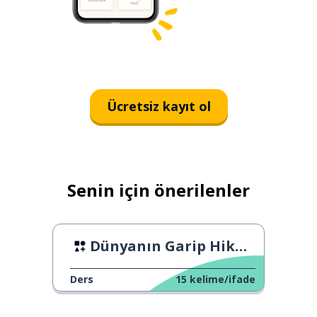
Ücretsiz kayıt ol
Senin için önerilenler
Dünyanın Garip Hikayeleri
Ders
15
kelime/ifade