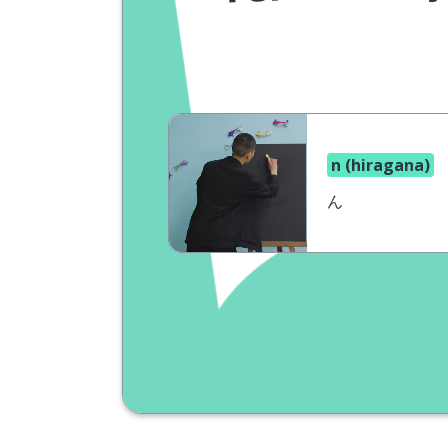
n (hiragana)
ん