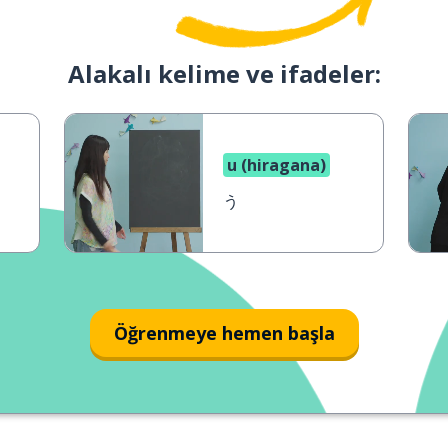
Alakalı kelime ve ifadeler:
u (hiragana)
う
Öğrenmeye hemen başla