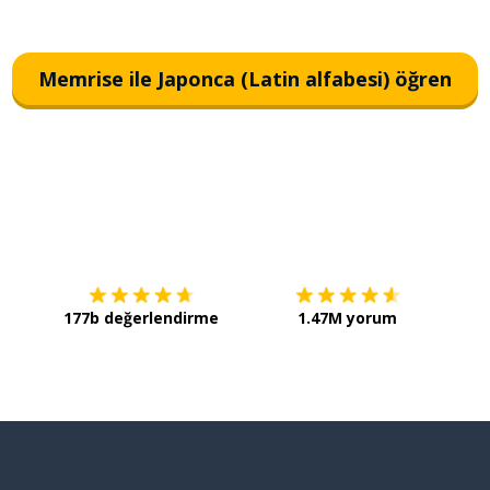
Memrise ile Japonca (Latin alfabesi) öğren
İndirmek için
App Store
Şimdi 
177b değerlendirme
1.47M yorum