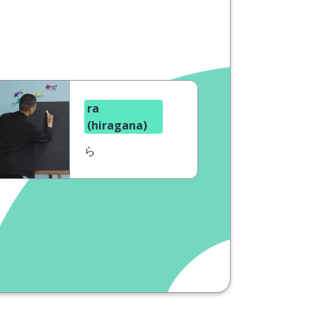
ra
(hiragana)
ら