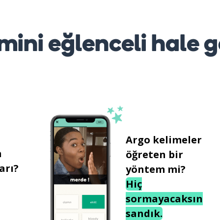
mini eğlenceli hale g
Argo kelimeler
n
öğreten bir
arı?
yöntem mi?
Hiç
sormayacaksın
sandık.