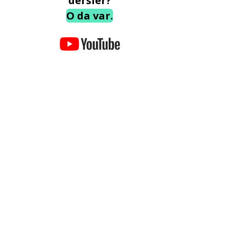
dersler?
O da var.