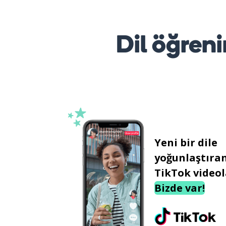
Dil öğreni
Yeni bir dile
yoğunlaştıra
TikTok videol
Bizde var!