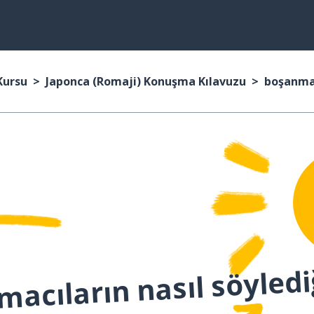
Kursu
Japonca (Romaji) Konuşma Kılavuzu
boşanm
macıların nasıl söyledi