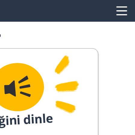
a
ğini dinle