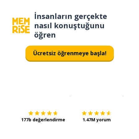
İnsanların gerçekte
nasıl konuştuğunu
öğren
Ücretsiz öğrenmeye başla!
İndirmek için
App Store
Şimdi İ
177b değerlendirme
1.47M yorum