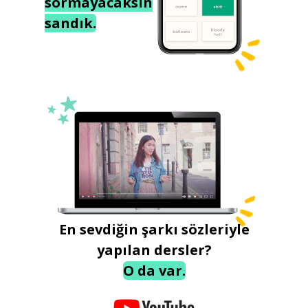
sormayacaksın
sandık.
En sevdiğin şarkı sözleriyle
yapılan dersler?
O da var.