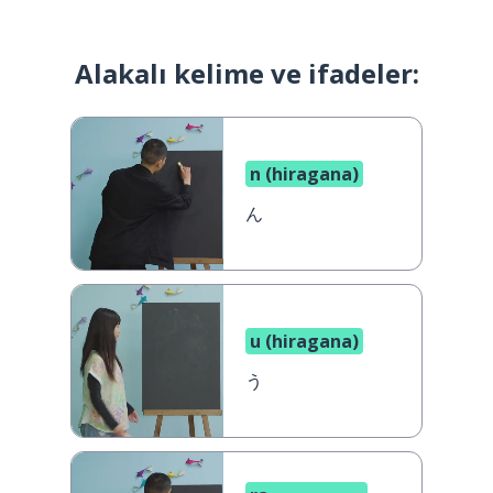
Alakalı kelime ve ifadeler:
n (hiragana)
ん
u (hiragana)
う