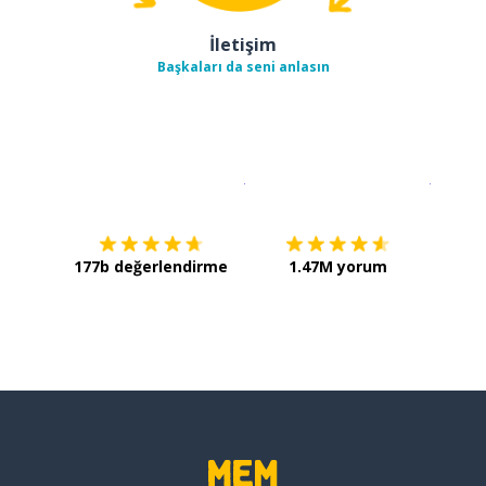
İletişim
Başkaları da seni anlasın
İndirmek için
App Store
Şimdi İ
177b değerlendirme
1.47M yorum