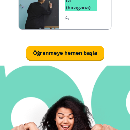
ra
(hiragana)
ら
Öğrenmeye hemen başla