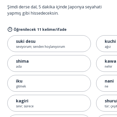
Şimdi derse dal, 5 dakika içinde Japonya seyahati
yapmış gibi hissedeceksin.
Öğrenilecek 11 kelime/ifade
suki desu
kuchi
seviyorum; senden hoşlanıyorum
ağız
shima
kawa
ada
nehir
iku
nani
gitmek
ne
kagiri
shuru
sınır; sürece
tür; çeşi