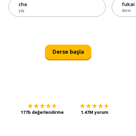
cha
fukai
çay
derin
Derse başla
İndirmek için
App Store
Şimdi İ
177b değerlendirme
1.47M yorum