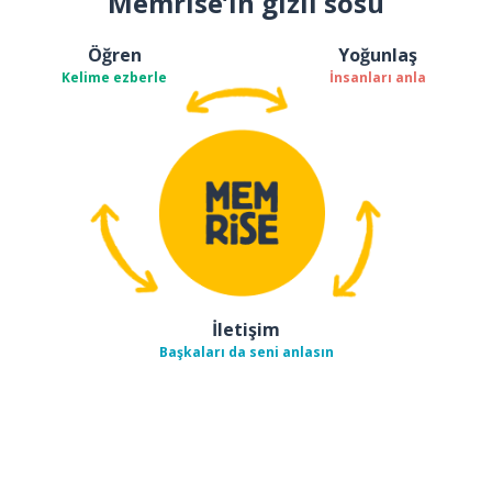
Memrise’ın gizli sosu
Öğren
Yoğunlaş
Kelime ezberle
İnsanları anla
İletişim
Başkaları da seni anlasın