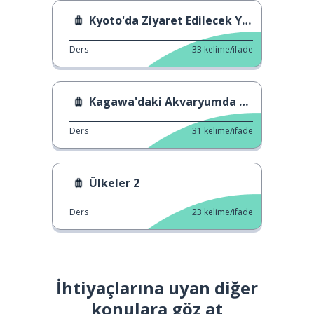
Kyoto'da Ziyaret Edilecek Yerler
Ders
33
kelime/ifade
Kagawa'daki Akvaryumda Randevu
Ders
31
kelime/ifade
Ülkeler 2
Ders
23
kelime/ifade
İhtiyaçlarına uyan diğer
konulara göz at