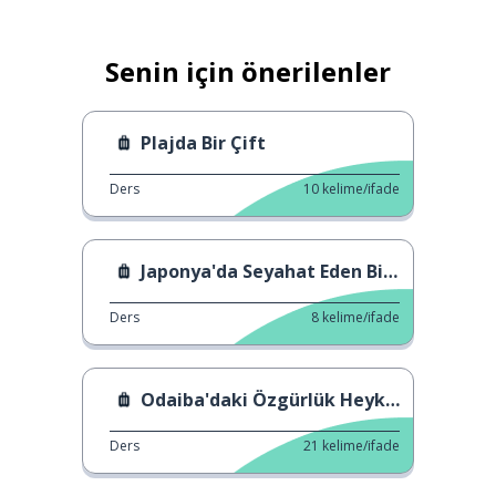
Senin için önerilenler
Plajda Bir Çift
Ders
10
kelime/ifade
Japonya'da Seyahat Eden Bir Kişi
Ders
8
kelime/ifade
Odaiba'daki Özgürlük Heykeli
Ders
21
kelime/ifade