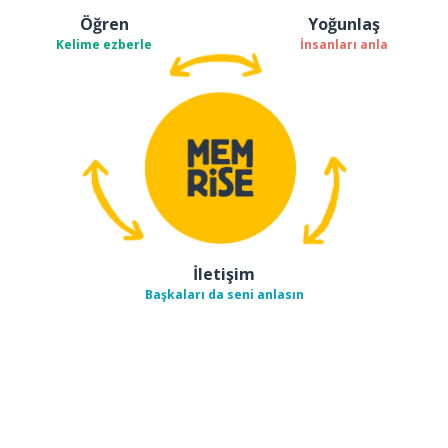
Öğren
Yoğunlaş
Kelime ezberle
İnsanları anla
İletişim
Başkaları da seni anlasın