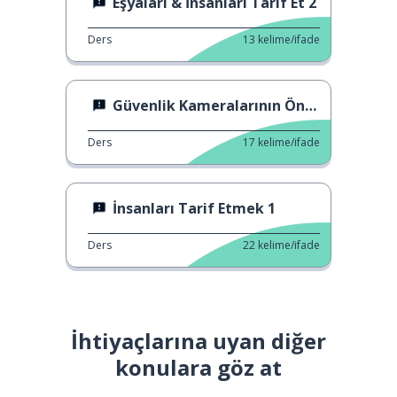
Eşyaları & İnsanları Tarif Et 2
Ders
13
kelime/ifade
Güvenlik Kameralarının Önemi
Ders
17
kelime/ifade
İnsanları Tarif Etmek 1
Ders
22
kelime/ifade
İhtiyaçlarına uyan diğer
konulara göz at