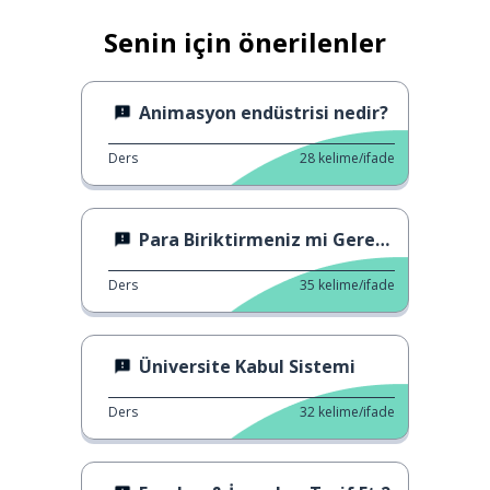
Senin için önerilenler
Animasyon endüstrisi nedir?
Ders
28
kelime/ifade
Para Biriktirmeniz mi Gerekiyor?
Ders
35
kelime/ifade
Üniversite Kabul Sistemi
Ders
32
kelime/ifade