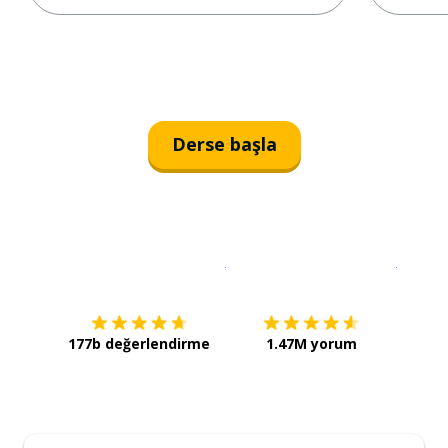
Derse başla
İndirmek için
App Store
Şimdi İ
177b değerlendirme
1.47M yorum