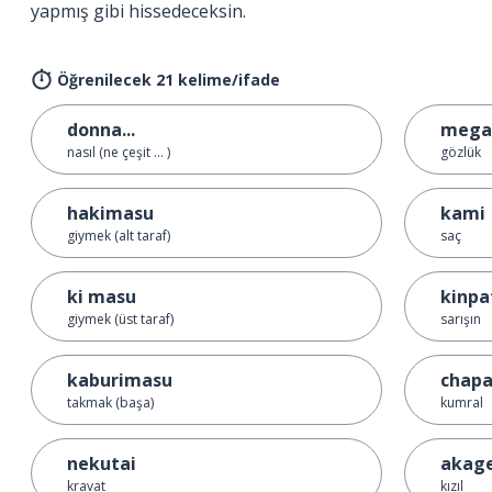
yapmış gibi hissedeceksin.
Öğrenilecek 21 kelime/ifade
donna...
mega
nasıl (ne çeşit ... )
gözlük
hakimasu
kami
giymek (alt taraf)
saç
ki masu
kinpa
giymek (üst taraf)
sarışın
kaburimasu
chapa
takmak (başa)
kumral
nekutai
akag
kravat
kızıl