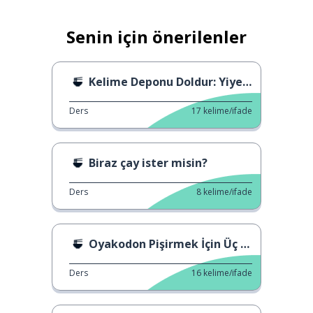
Senin için önerilenler
Kelime Deponu Doldur: Yiyecek 1
Ders
17
kelime/ifade
Biraz çay ister misin?
Ders
8
kelime/ifade
Oyakodon Pişirmek İçin Üç İpucu
Ders
16
kelime/ifade