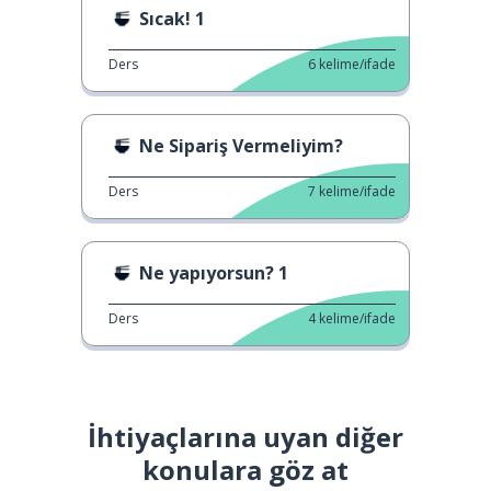
Sıcak! 1
Ders
6
kelime/ifade
Ne Sipariş Vermeliyim?
Ders
7
kelime/ifade
Ne yapıyorsun? 1
Ders
4
kelime/ifade
İhtiyaçlarına uyan diğer
konulara göz at