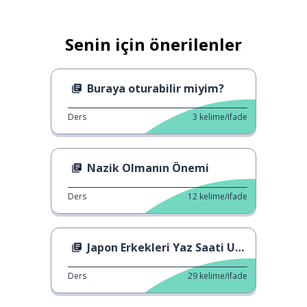
Senin için önerilenler
Buraya oturabilir miyim?
Ders
3
kelime/ifade
Nazik Olmanın Önemi
Ders
12
kelime/ifade
Japon Erkekleri Yaz Saati Uygulaması
Ders
29
kelime/ifade