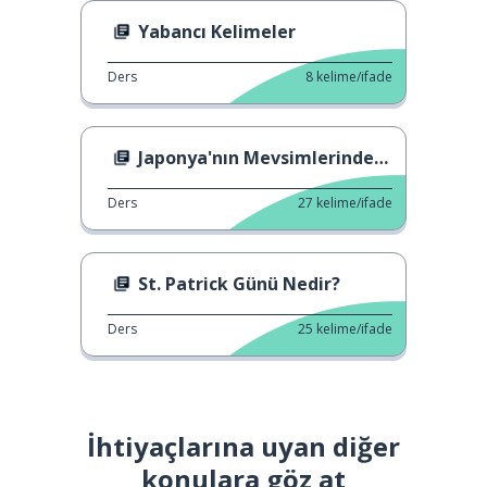
Yabancı Kelimeler
Ders
8
kelime/ifade
Japonya'nın Mevsimlerindeki Değişiklikler
Ders
27
kelime/ifade
St. Patrick Günü Nedir?
Ders
25
kelime/ifade
İhtiyaçlarına uyan diğer
konulara göz at