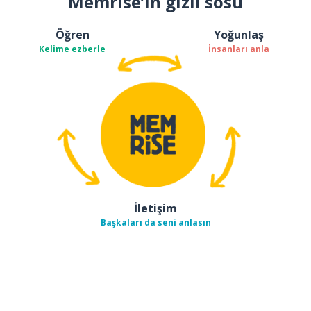
Memrise’ın gizli sosu
Öğren
Yoğunlaş
Kelime ezberle
İnsanları anla
İletişim
Başkaları da seni anlasın