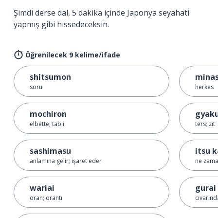
Şimdi derse dal, 5 dakika içinde Japonya seyahati
yapmış gibi hissedeceksin.
Öğrenilecek 9 kelime/ifade
shitsumon
mina
soru
herkes
mochiron
gyak
elbette; tabii
ters; zıt
sashimasu
itsu 
anlamına gelir; işaret eder
ne zama
wariai
gurai
oran; orantı
civarınd