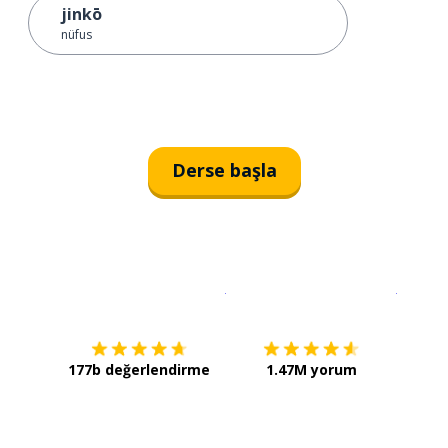
jinkō
nüfus
Derse başla
İndirmek için
App Store
Şimdi İ
177b değerlendirme
1.47M yorum