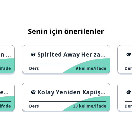
Senin için önerilenler
u Yer
Spirited Away Her zaman benimle
ifade
Ders
9
kelime/ifade
Der
an
Kolay Yeniden Kapüşon Yapımı
ifade
Ders
33
kelime/ifade
Der