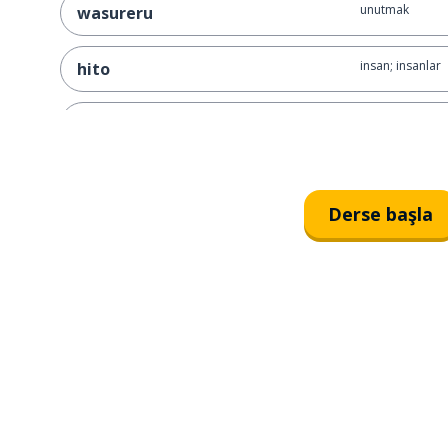
unutmak
wasureru
insan; insanlar
hito
o kadar; bu ka
sonna
karın
onaka
Derse başla
azaltmak; düş
heru