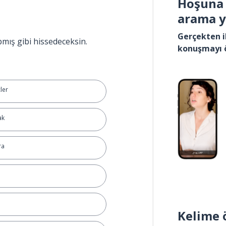
Hoşuna 
arama 
Gerçekten i
pmış gibi hissedeceksin.
konuşmayı 
ler
ak
ra
Kelime 