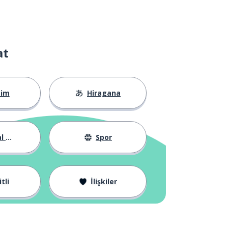
at
tim
Hiragana
yat
Spor
tli
İlişkiler