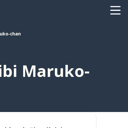
ruko-chan
ibi Maruko-