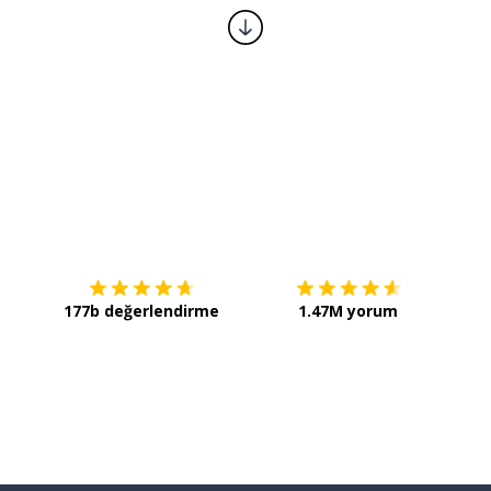
İndirmek için
App Store
Şimdi 
177b değerlendirme
1.47M yorum