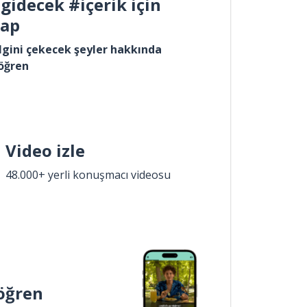
gidecek #içerik için
yap
lgini çekecek şeyler hakkında
öğren
Video izle
48.000+ yerli konuşmacı videosu
öğren