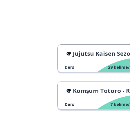
Jujutsu Kaisen Sezon 2 - Maviğimizin Olduğ
Ders
29
kelime/
Komşum Totoro - Resmi Fragm
Ders
7
kelime/