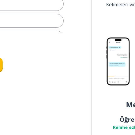
Kelimeleri v
dar
ürmek
Me
Öğre
Kelime ez