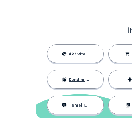
İ
Aktiviteler
Kendini Tanıtma
Temel İfadeler