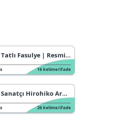
Tatlı Fasulye | Resmi Fragman
s
16
kelime/ifade
Sanatçı Hirohiko Araki ile Soru-Cevap
s
26
kelime/ifade