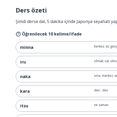
Ders özeti
Şimdi derse dal, 5 dakika içinde Japonya seyahati ya
Öğrenilecek 10 kelime/ifade
herkes; siz genç
minna
olmak; var olm
iru
orta; merkez; a
naka
den; -den
kara
ne zaman
itsu