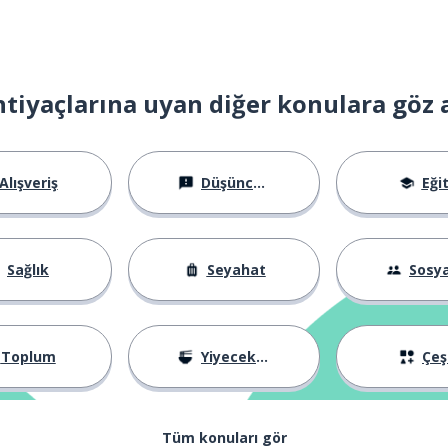
htiyaçlarına uyan diğer konulara göz 
Alışveriş
Düşünceler
Eği
Sağlık
Seyahat
Sosyal Ha
Toplum
Yiyecekler
Çeşi
Tüm konuları gör