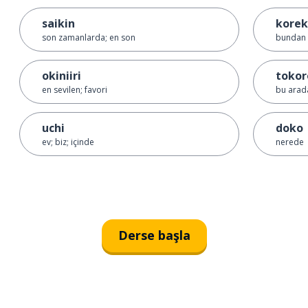
saikin
korek
son zamanlarda; en son
bundan 
okiniiri
tokor
en sevilen; favori
bu arad
uchi
doko
ev; biz; içinde
nerede
Derse başla