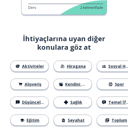
Ders
2
kelime/ifade
İhtiyaçlarına uyan diğer
konulara göz at
Aktiviteler
Hiragana
Sosyal Hayat
Alışveriş
Kendini Tanıtma
Spor
Düşünceler
Sağlık
Temel İfadeler
Eğitim
Seyahat
Toplum