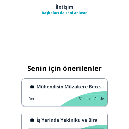
İletişim
Başkaları da seni anlasın
Senin için önerilenler
Mühendisin Müzakere Becerileri
Ders
31
kelime/ifade
İş Yerinde Yakiniku ve Bira