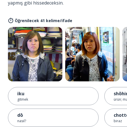
yapmış gibi hissedeceksin.
Öğrenilecek 41 kelime/ifade
iku
shōhi
gitmek
ürün; m
dō
chott
nasıl?
biraz