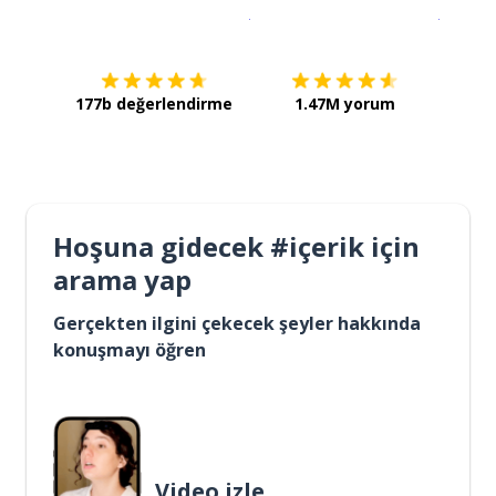
İndirmek için
App Store
Şimdi İ
177b değerlendirme
1.47M yorum
Hoşuna gidecek #içerik için
arama yap
Gerçekten ilgini çekecek şeyler hakkında
konuşmayı öğren
Video izle