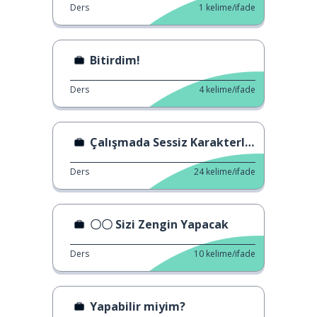
Ders
1
kelime/ifade
Bitirdim!
Ders
4
kelime/ifade
Çalışmada Sessiz Karakterler Oluşturun
Ders
24
kelime/ifade
〇〇 Sizi Zengin Yapacak
Ders
10
kelime/ifade
Yapabilir miyim?