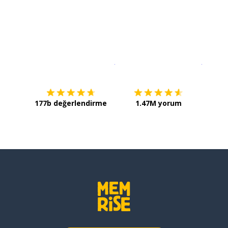
İndirmek için
App Store
Şimdi İ
177b değerlendirme
1.47M yorum