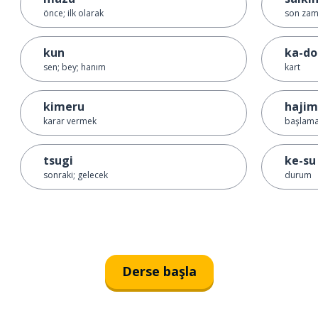
önce; ilk olarak
son zam
kun
ka-do
sen; bey; hanım
kart
kimeru
hajim
karar vermek
başlam
tsugi
ke-su
sonraki; gelecek
durum
Derse başla