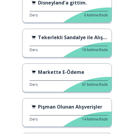
Disneyland'a gittim.
Ders
6
kelime/ifade
Tekerlekli Sandalye ile Alışveriş Durumu
Ders
18
kelime/ifade
Markette E-Ödeme
Ders
67
kelime/ifade
Pişman Olunan Alışverişler
Ders
14
kelime/ifade