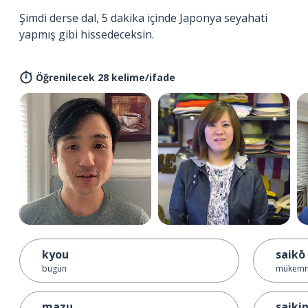
Şimdi derse dal, 5 dakika içinde Japonya seyahati
yapmış gibi hissedeceksin.
Öğrenilecek 28 kelime/ifade
kyou
saikō
bugün
mükemm
mazu
saiki