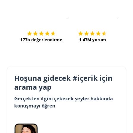
İndirmek için
App Store
Şimdi İ
177b değerlendirme
1.47M yorum
Hoşuna gidecek #içerik için
arama yap
Gerçekten ilgini çekecek şeyler hakkında
konuşmayı öğren