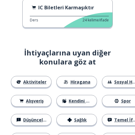
IC Biletleri Karmaşıktır
Ders
24
kelime/ifade
İhtiyaçlarına uyan diğer
konulara göz at
Aktiviteler
Hiragana
Sosyal Hayat
Alışveriş
Kendini Tanıtma
Spor
Düşünceler
Sağlık
Temel İfadeler