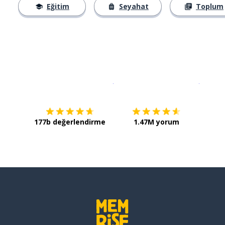
Eğitim
Seyahat
Toplum
İndirmek için
App Store
Şimdi İ
177b değerlendirme
1.47M yorum