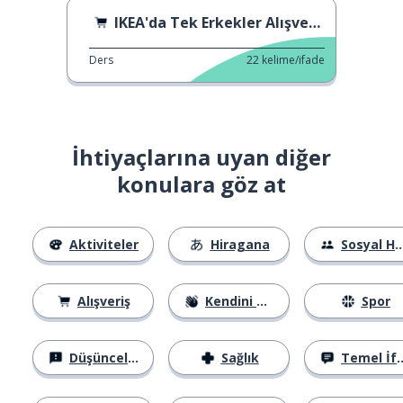
IKEA'da Tek Erkekler Alışverişte
Ders
22
kelime/ifade
İhtiyaçlarına uyan diğer
konulara göz at
Aktiviteler
Hiragana
Sosyal Hayat
Alışveriş
Kendini Tanıtma
Spor
Düşünceler
Sağlık
Temel İfadeler