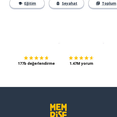
Eğitim
Seyahat
Toplum
İndirmek için
App Store
Şimdi İ
177b değerlendirme
1.47M yorum