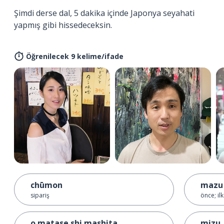
Şimdi derse dal, 5 dakika içinde Japonya seyahati
yapmış gibi hissedeceksin.
Öğrenilecek 9 kelime/ifade
chūmon
mazu
sipariş
önce; il
o matase shi mashita
mizu