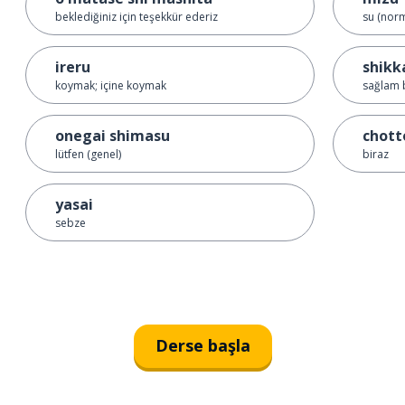
beklediğiniz için teşekkür ederiz
su (norm
ireru
shikk
koymak; içine koymak
sağlam b
onegai shimasu
chott
lütfen (genel)
biraz
yasai
sebze
Derse başla