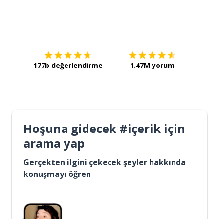
İndirmek için
App Store
Şimdi İ
177b değerlendirme
1.47M yorum
Hoşuna gidecek #içerik için
arama yap
Gerçekten ilgini çekecek şeyler hakkında
konuşmayı öğren