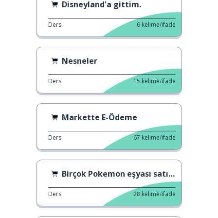
Disneyland'a gittim.
Ders
6
kelime/ifade
Nesneler
Ders
15
kelime/ifade
Markette E-Ödeme
Ders
67
kelime/ifade
Birçok Pokemon eşyası satın alma
Ders
28
kelime/ifade