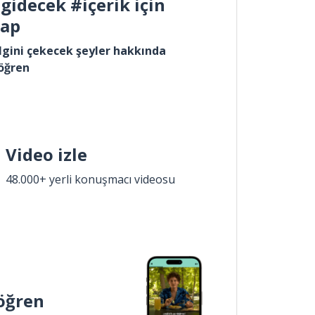
gidecek #içerik için
yap
lgini çekecek şeyler hakkında
öğren
Video izle
48.000+ yerli konuşmacı videosu
öğren