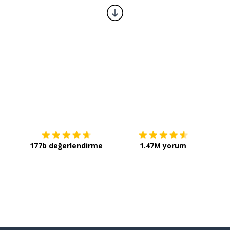
İndirmek için
App Store
Şimdi 
177b değerlendirme
1.47M yorum