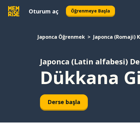
Oturum aç
Öğrenmeye Başla
Japonca Öğrenmek
Japonca (Romaji) 
Japonca (Latin alfabesi) De
Dükkana Gi
Derse başla