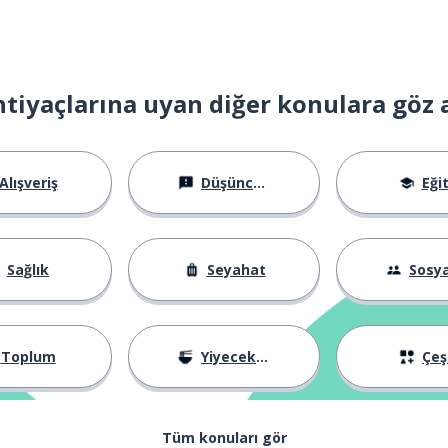
htiyaçlarına uyan diğer konulara göz 
Alışveriş
Düşünceler
Eği
Sağlık
Seyahat
Sosyal Ha
Toplum
Yiyecekler
Çeşi
Tüm konuları gör