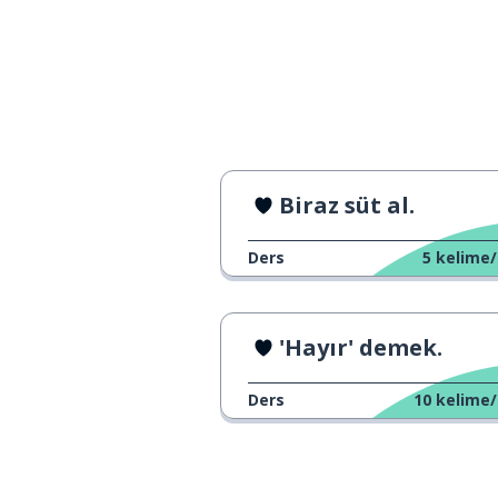
Biraz süt al.
Ders
5
kelime/
'Hayır' demek.
Ders
10
kelime/