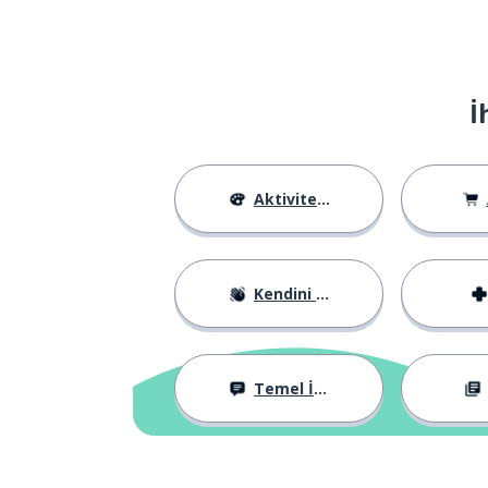
İ
Aktiviteler
Kendini Tanıtma
Temel İfadeler