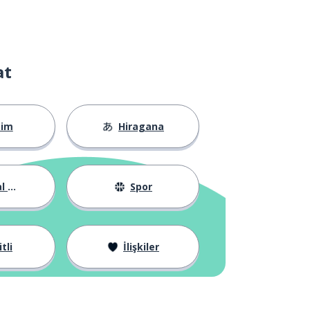
at
tim
Hiragana
yat
Spor
tli
İlişkiler