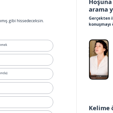
Hoşuna 
arama 
Gerçekten i
pmış gibi hissedeceksin.
konuşmayı 
önmek
onda)
Kelime 