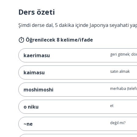
Ders özeti
Şimdi derse dal, 5 dakika içinde Japonya seyahati ya
Öğrenilecek 8 kelime/ifade
geri gitmek; d
kaerimasu
satın almak
kaimasu
merhaba (telef
moshimoshi
et
o niku
değil mi?
~ne