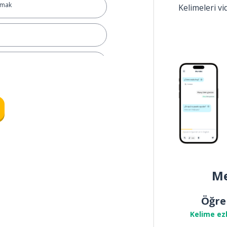
amak
Kelimeleri v
Me
Öğre
Kelime ez