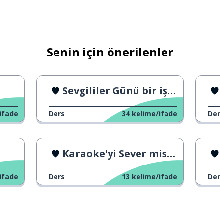
Senin için önerilenler
Sevgililer Günü bir iş mi?
ifade
Ders
34
kelime/ifade
Der
Karaoke'yi Sever misiniz?
ifade
Ders
13
kelime/ifade
Der