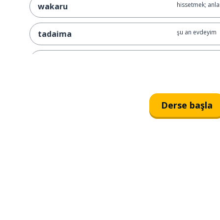
hissetmek; anl
wakaru
şu an evdeyim
tadaima
unutmak
wasuremasu
Derse başla