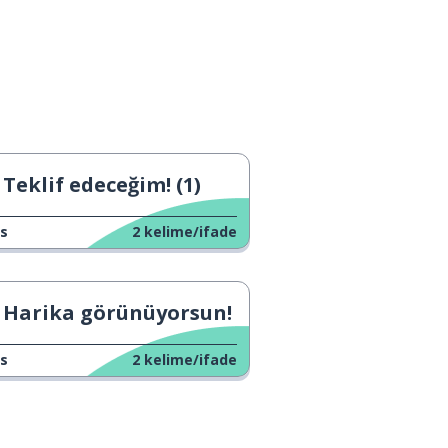
Teklif edeceğim! (1)
s
2
kelime/ifade
Harika görünüyorsun!
s
2
kelime/ifade