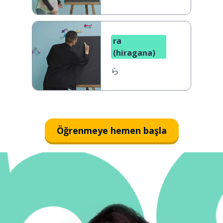
ra
(hiragana)
ら
Öğrenmeye hemen başla