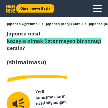
Öğrenmeye Başla
Japonca Öğrenmek
Japonca (Kanji) Kursu
Japonca (K
Japonca nasıl
kazayla olmak (istenmeyen bir sonuç)
dersin?
(
shimaimasu
)
Yerli
konuşmacıların
nasıl söylediğini