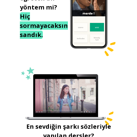
yöntem mi?
Hiç
sormayacaksın
sandık.
En sevdiğin şarkı sözleriyle
yapılan dersler?