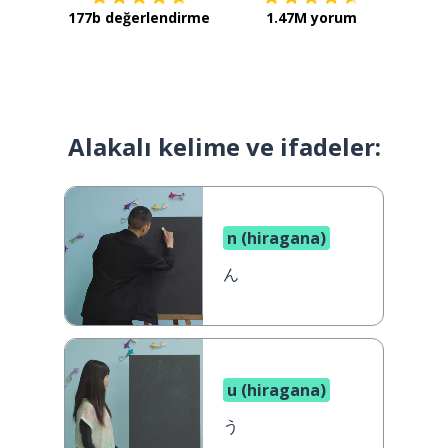
177b değerlendirme
1.47M yorum
Alakalı kelime ve ifadeler:
n (hiragana)
ん
u (hiragana)
う