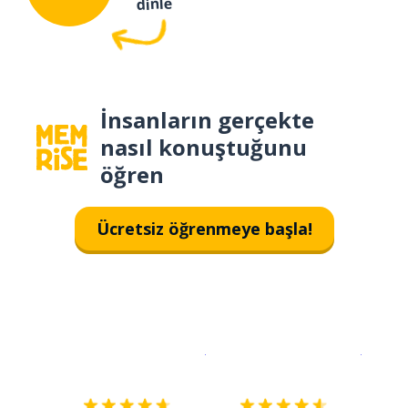
dinle
İnsanların gerçekte
nasıl konuştuğunu
öğren
Ücretsiz öğrenmeye başla!
İndirmek için
App Store
Şimdi İ