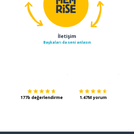
İletişim
Başkaları da seni anlasın
İndirmek için
App Store
Şimdi İ
177b değerlendirme
1.47M yorum