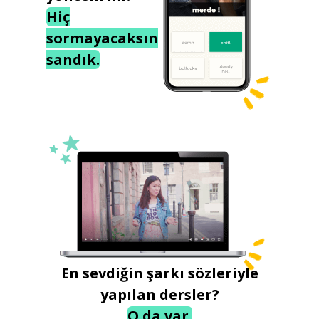
Hiç
sormayacaksın
sandık.
En sevdiğin şarkı sözleriyle
yapılan dersler?
O da var.