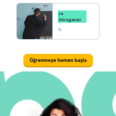
ra
(hiragana)
ら
Öğrenmeye hemen başla