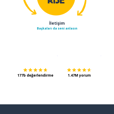
İletişim
Başkaları da seni anlasın
İndirmek için
App Store
Şimdi İ
177b değerlendirme
1.47M yorum