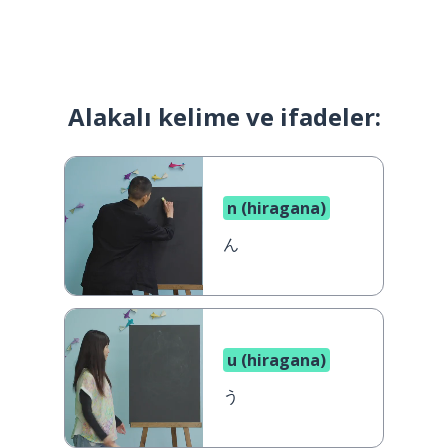
Alakalı kelime ve ifadeler:
n (hiragana)
ん
u (hiragana)
う