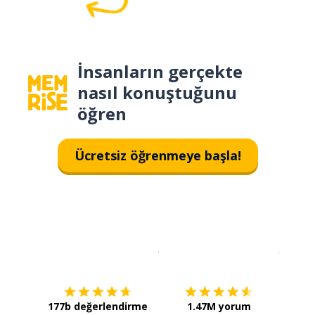
İnsanların gerçekte
nasıl konuştuğunu
öğren
Ücretsiz öğrenmeye başla!
İndirmek için
App Store
Şimdi İ
177b değerlendirme
1.47M yorum