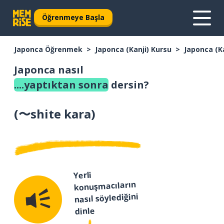
Öğrenmeye Başla
Japonca Öğrenmek
Japonca (Kanji) Kursu
Japonca (K
Japonca nasıl
....yaptıktan sonra
dersin?
(
〜shite kara
)
Yerli
konuşmacıların
nasıl söylediğini
dinle