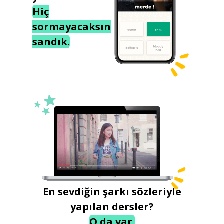
Hiç
sormayacaksın
sandık.
En sevdiğin şarkı sözleriyle
yapılan dersler?
O da var.