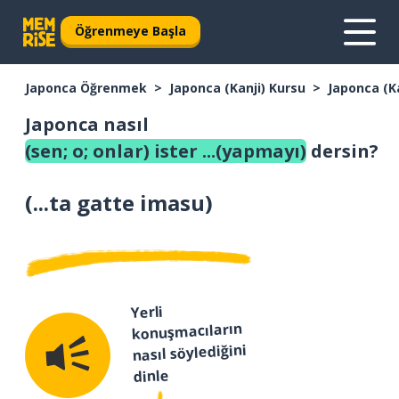
Öğrenmeye Başla
Japonca Öğrenmek
Japonca (Kanji) Kursu
Japonca (K
Japonca nasıl
(sen; o; onlar) ister ...(yapmayı)
dersin?
(
...ta gatte imasu
)
Yerli
konuşmacıların
nasıl söylediğini
dinle