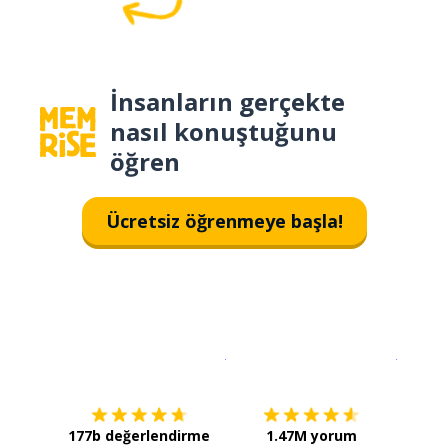
İnsanların gerçekte
nasıl konuştuğunu
öğren
Ücretsiz öğrenmeye başla!
İndirmek için
App Store
Şimdi İ
177b değerlendirme
1.47M yorum