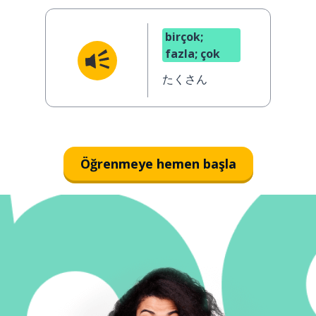
birçok;
fazla; çok
たくさん
Öğrenmeye hemen başla