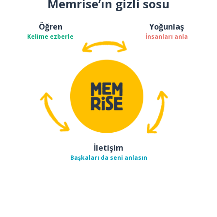
Memrise’ın gizli sosu
Öğren
Yoğunlaş
Kelime ezberle
İnsanları anla
İletişim
Başkaları da seni anlasın
İndirmek için
App Store
Şimdi İ