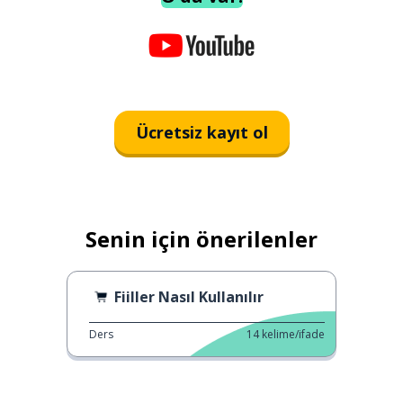
Ücretsiz kayıt ol
Senin için önerilenler
Fiiller Nasıl Kullanılır
Ders
14
kelime/ifade