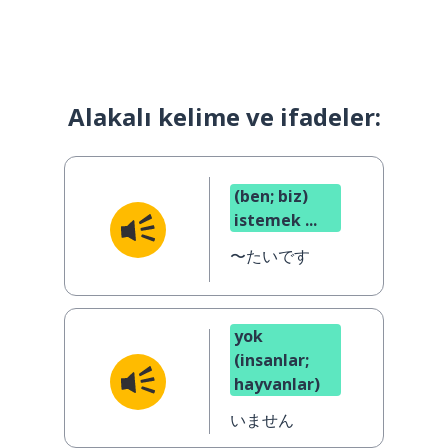
Alakalı kelime ve ifadeler:
(ben; biz)
istemek ...
〜たいです
yok
(insanlar;
hayvanlar)
いません