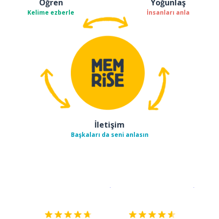
Öğren
Yoğunlaş
Kelime ezberle
İnsanları anla
İletişim
Başkaları da seni anlasın
İndirmek için
App Store
Şimdi İ