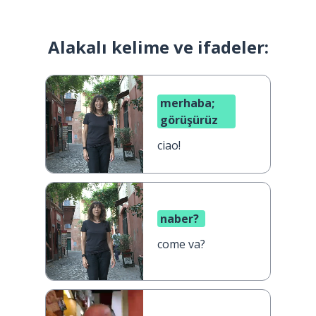
Alakalı kelime ve ifadeler:
merhaba;
görüşürüz
ciao!
naber?
come va?