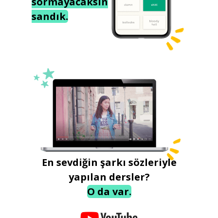
sormayacaksın
sandık.
En sevdiğin şarkı sözleriyle
yapılan dersler?
O da var.