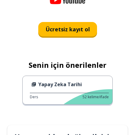
Ücretsiz kayıt ol
Senin için önerilenler
Yapay Zeka Tarihi
Ders
52
kelime/ifade