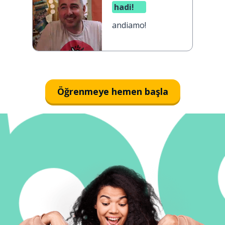
hadi!
andiamo!
Öğrenmeye hemen başla