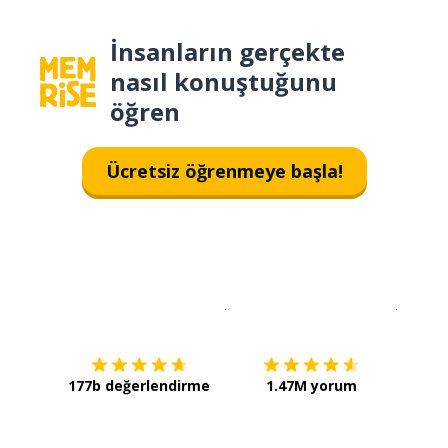
İnsanların gerçekte
nasıl konuştuğunu
öğren
Ücretsiz öğrenmeye başla!
İndirmek için
App Store
Şimdi İ
177b değerlendirme
1.47M yorum