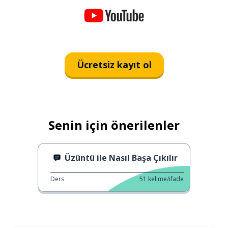
Ücretsiz kayıt ol
Senin için önerilenler
Üzüntü ile Nasıl Başa Çıkılır
Ders
51
kelime/ifade