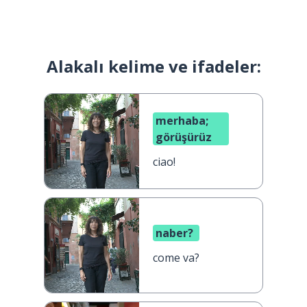
Alakalı kelime ve ifadeler:
merhaba;
görüşürüz
ciao!
naber?
come va?