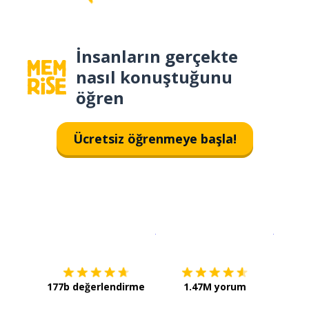
İnsanların gerçekte
nasıl konuştuğunu
öğren
Ücretsiz öğrenmeye başla!
İndirmek için
App Store
Şimdi İ
177b değerlendirme
1.47M yorum