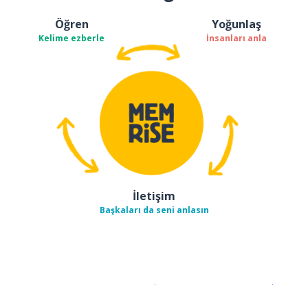
Öğren
Yoğunlaş
Kelime ezberle
İnsanları anla
İletişim
Başkaları da seni anlasın
İndirmek için
App Store
Şimdi İ