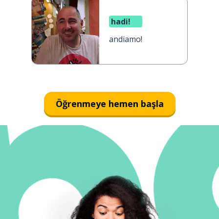
hadi!
andiamo!
Öğrenmeye hemen başla