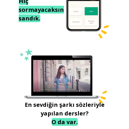
Hiç
sormayacaksın
sandık.
En sevdiğin şarkı sözleriyle
yapılan dersler?
O da var.