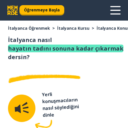
Öğrenmeye Başla
İtalyanca Öğrenmek
İtalyanca Kursu
İtalyanca Konu
İtalyanca nasıl
hayatın tadını sonuna kadar çıkarmak
dersin?
Yerli
konuşmacıların
nasıl söylediğini
dinle