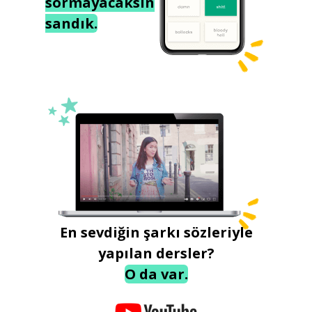
sormayacaksın
sandık.
En sevdiğin şarkı sözleriyle
yapılan dersler?
O da var.