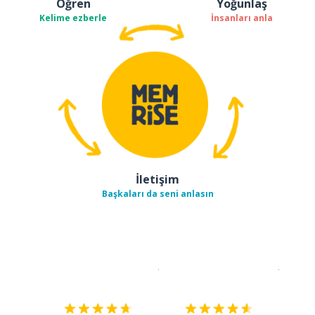
Öğren
Yoğunlaş
Kelime ezberle
İnsanları anla
İletişim
Başkaları da seni anlasın
İndirmek için
App Store
Şimdi İ