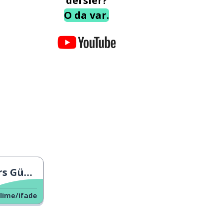
dersler?
O da var.
ayıs'ta?
lime/ifade