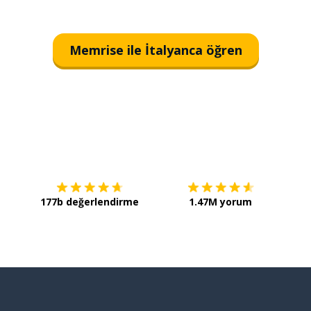
Memrise ile İtalyanca öğren
İndirmek için
App Store
Şimdi 
177b değerlendirme
1.47M yorum