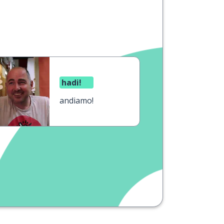
hadi!
andiamo!