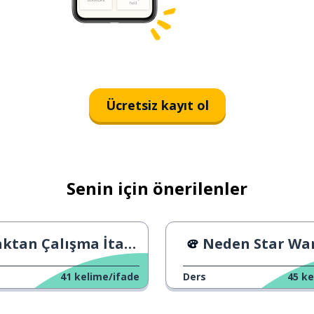
Ücretsiz kayıt ol
Senin için önerilenler
tan Çalışma İtalya'da
Neden Star Wars Günü 4 M
41
kelime/ifade
Ders
45
ke