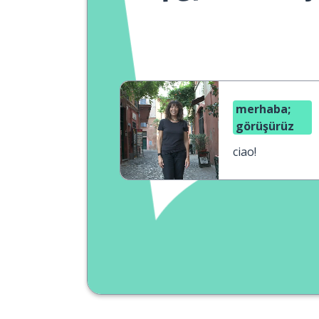
merhaba;
görüşürüz
ciao!