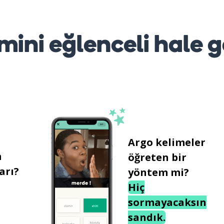
mini eğlenceli hale g
Argo kelimeler
n
öğreten bir
arı?
yöntem mi?
Hiç
sormayacaksın
sandık.