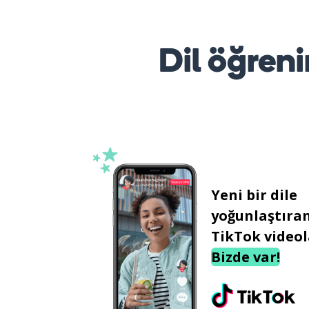
Dil öğreni
Yeni bir dile
yoğunlaştıra
TikTok videol
Bizde var!