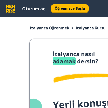
Oturum aç
Öğrenmeye Başla
İtalyanca Öğrenmek
İtalyanca Kursu
İtalyanca nasıl
adamak
dersin?
Yerli konuş