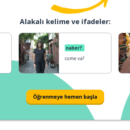
Alakalı kelime ve ifadeler:
naber?
come va?
Öğrenmeye hemen başla