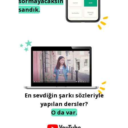
sormayacaksın
sandık.
En sevdiğin şarkı sözleriyle
yapılan dersler?
O da var.