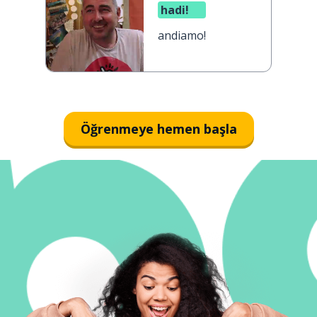
hadi!
andiamo!
Öğrenmeye hemen başla