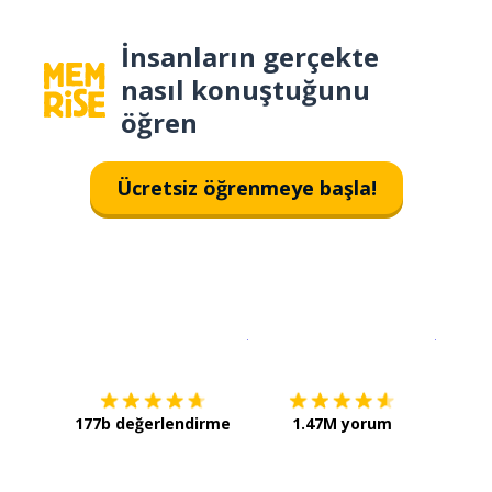
İnsanların gerçekte
nasıl konuştuğunu
öğren
Ücretsiz öğrenmeye başla!
İndirmek için
App Store
Şimdi İ
177b değerlendirme
1.47M yorum