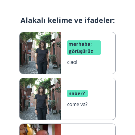
Alakalı kelime ve ifadeler:
merhaba;
görüşürüz
ciao!
naber?
come va?