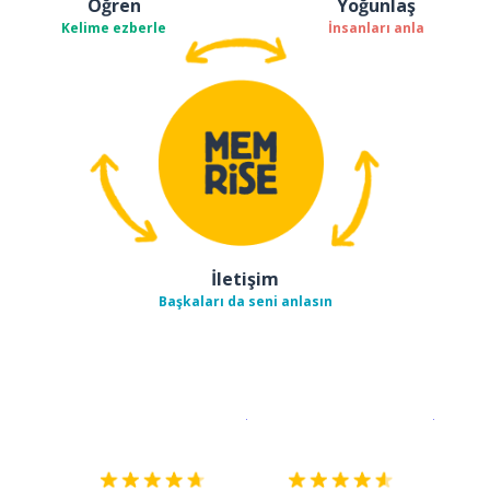
Öğren
Yoğunlaş
Kelime ezberle
İnsanları anla
İletişim
Başkaları da seni anlasın
İndirmek için
App Store
Şimdi İ