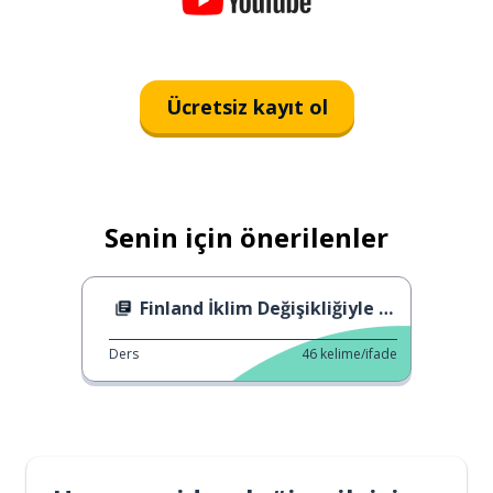
Ücretsiz kayıt ol
Senin için önerilenler
Finland İklim Değişikliğiyle Mücadele Ediyor
Ders
46
kelime/ifade