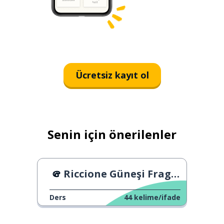
Ücretsiz kayıt ol
Senin için önerilenler
Riccione Güneşi Fragmanı
Ders
44
kelime/ifade