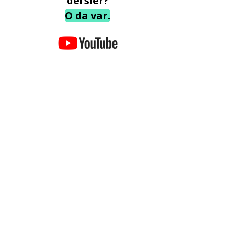
dersler?
O da var.