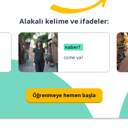
Alakalı kelime ve ifadeler:
naber?
come va?
Öğrenmeye hemen başla