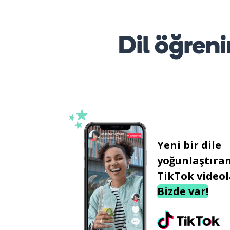
Dil öğreni
Yeni bir dile
yoğunlaştıra
TikTok videol
Bizde var!