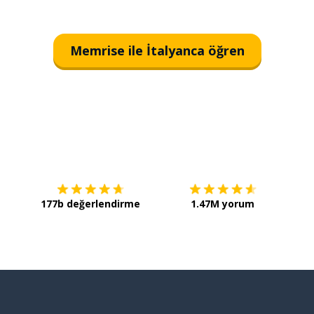
Memrise ile İtalyanca öğren
İndirmek için
App Store
Şimdi 
177b değerlendirme
1.47M yorum