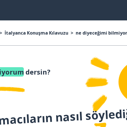
İtalyanca Konuşma Kılavuzu
ne diyeceğimi bilmiy
miyorum
dersin?
macıların nasıl söyledi