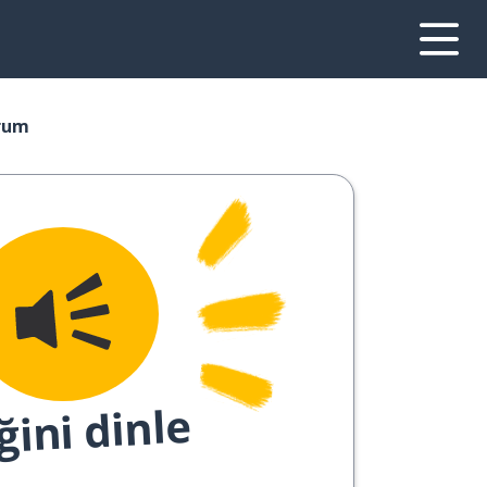
orum
ğini dinle