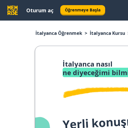
Oturum aç
Öğrenmeye Başla
İtalyanca Öğrenmek
İtalyanca Kursu
İtalyanca nasıl
ne diyeceğimi bil
Yerli konuş