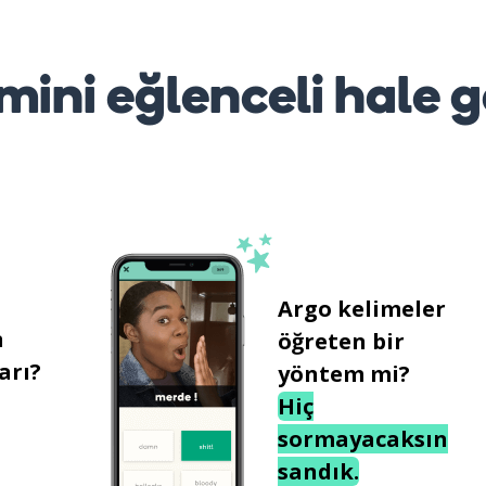
mini eğlenceli hale g
Argo kelimeler
n
öğreten bir
arı?
yöntem mi?
Hiç
sormayacaksın
sandık.