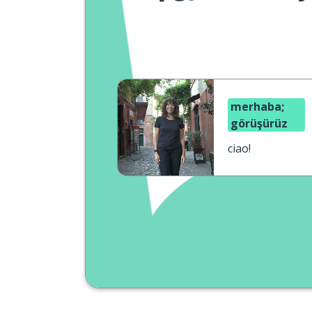
merhaba;
görüşürüz
ciao!